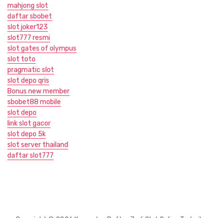
mahjong slot
daftar sbobet
slot joker123
slot777 resmi
slot gates of olympus
slot toto
pragmatic slot
slot depo qris
Bonus new member
sbobet88 mobile
slot depo
link slot gacor
slot depo 5k
slot server thailand
daftar slot777