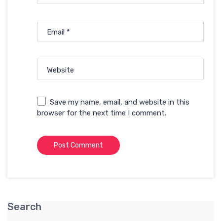
Email
*
Website
Save my name, email, and website in this
browser for the next time I comment.
Search