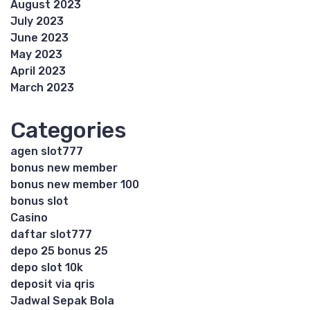
August 2023
July 2023
June 2023
May 2023
April 2023
March 2023
Categories
agen slot777
bonus new member
bonus new member 100
bonus slot
Casino
daftar slot777
depo 25 bonus 25
depo slot 10k
deposit via qris
Jadwal Sepak Bola