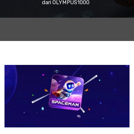
dari OLYMPUS1000