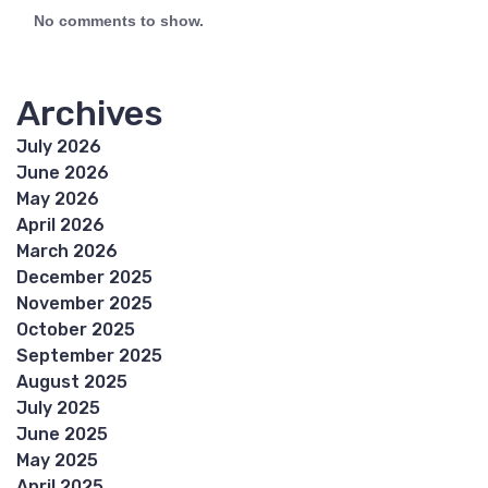
No comments to show.
Archives
July 2026
June 2026
May 2026
April 2026
March 2026
December 2025
November 2025
October 2025
September 2025
August 2025
July 2025
June 2025
May 2025
April 2025