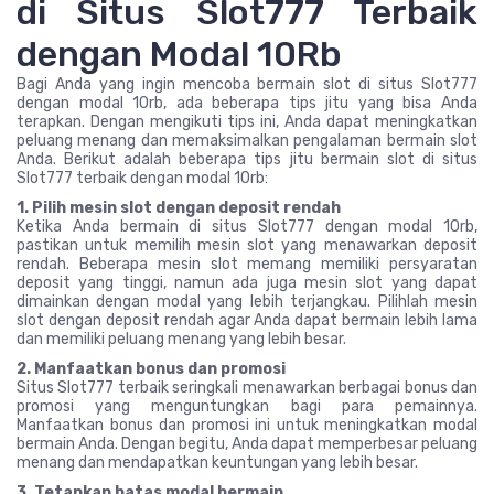
di Situs Slot777 Terbaik
dengan Modal 10Rb
Bagi Anda yang ingin mencoba bermain slot di situs Slot777
dengan modal 10rb, ada beberapa tips jitu yang bisa Anda
terapkan. Dengan mengikuti tips ini, Anda dapat meningkatkan
peluang menang dan memaksimalkan pengalaman bermain slot
Anda. Berikut adalah beberapa tips jitu bermain slot di situs
Slot777 terbaik dengan modal 10rb:
1. Pilih mesin slot dengan deposit rendah
Ketika Anda bermain di situs Slot777 dengan modal 10rb,
pastikan untuk memilih mesin slot yang menawarkan deposit
rendah. Beberapa mesin slot memang memiliki persyaratan
deposit yang tinggi, namun ada juga mesin slot yang dapat
dimainkan dengan modal yang lebih terjangkau. Pilihlah mesin
slot dengan deposit rendah agar Anda dapat bermain lebih lama
dan memiliki peluang menang yang lebih besar.
2. Manfaatkan bonus dan promosi
Situs Slot777 terbaik seringkali menawarkan berbagai bonus dan
promosi yang menguntungkan bagi para pemainnya.
Manfaatkan bonus dan promosi ini untuk meningkatkan modal
bermain Anda. Dengan begitu, Anda dapat memperbesar peluang
menang dan mendapatkan keuntungan yang lebih besar.
3. Tetapkan batas modal bermain