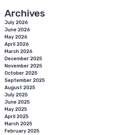
Archives
July 2026
June 2026
May 2026
April 2026
March 2026
December 2025
November 2025
October 2025
September 2025
August 2025
July 2025
June 2025
May 2025
April 2025
March 2025
February 2025