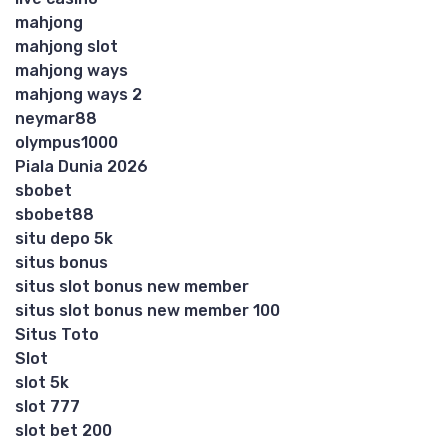
mahjong
mahjong slot
mahjong ways
mahjong ways 2
neymar88
olympus1000
Piala Dunia 2026
sbobet
sbobet88
situ depo 5k
situs bonus
situs slot bonus new member
situs slot bonus new member 100
Situs Toto
Slot
slot 5k
slot 777
slot bet 200