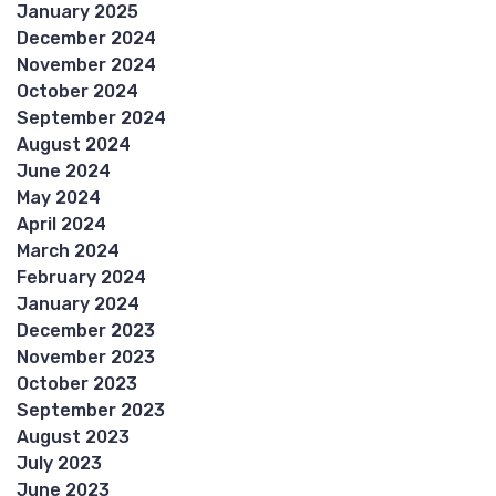
January 2025
December 2024
November 2024
October 2024
September 2024
August 2024
June 2024
May 2024
April 2024
March 2024
February 2024
January 2024
December 2023
November 2023
October 2023
September 2023
August 2023
July 2023
June 2023