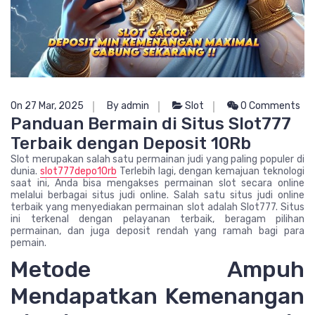
On 27 Mar, 2025
By admin
Slot
0 Comments
Panduan Bermain di Situs Slot777
Terbaik dengan Deposit 10Rb
Slot merupakan salah satu permainan judi yang paling populer di
dunia.
slot777depo10rb
Terlebih lagi, dengan kemajuan teknologi
saat ini, Anda bisa mengakses permainan slot secara online
melalui berbagai situs judi online. Salah satu situs judi online
terbaik yang menyediakan permainan slot adalah Slot777. Situs
ini terkenal dengan pelayanan terbaik, beragam pilihan
permainan, dan juga deposit rendah yang ramah bagi para
pemain.
Metode Ampuh
Mendapatkan Kemenangan