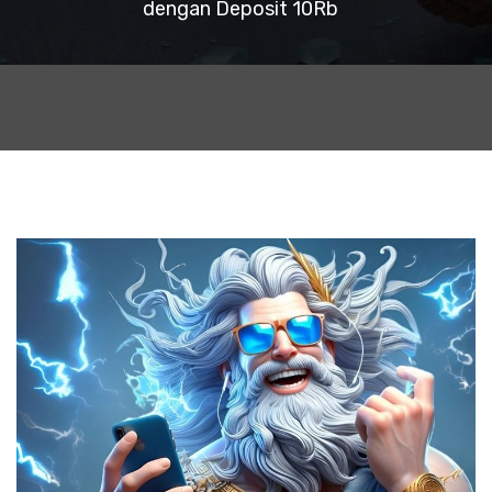
dengan Deposit 10Rb