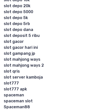
slot depo 20k
slot depo 5000
slot depo 5k
slot depo 5rb
slot depo dana
slot deposit 5 ribu
slot gacor
slot gacor hari ini
slot gampang jp
slot mahjong ways
slot mahjong ways 2
slot qris
slot server kamboja
slot777
slot777 apk
spaceman
spaceman slot
Spaceman88