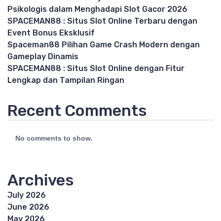
Psikologis dalam Menghadapi Slot Gacor 2026
SPACEMAN88 : Situs Slot Online Terbaru dengan
Event Bonus Eksklusif
Spaceman88 Pilihan Game Crash Modern dengan
Gameplay Dinamis
SPACEMAN88 : Situs Slot Online dengan Fitur
Lengkap dan Tampilan Ringan
Recent Comments
No comments to show.
Archives
July 2026
June 2026
May 2026