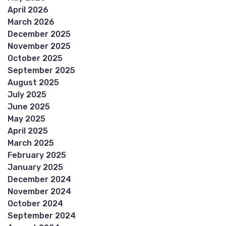
April 2026
March 2026
December 2025
November 2025
October 2025
September 2025
August 2025
July 2025
June 2025
May 2025
April 2025
March 2025
February 2025
January 2025
December 2024
November 2024
October 2024
September 2024