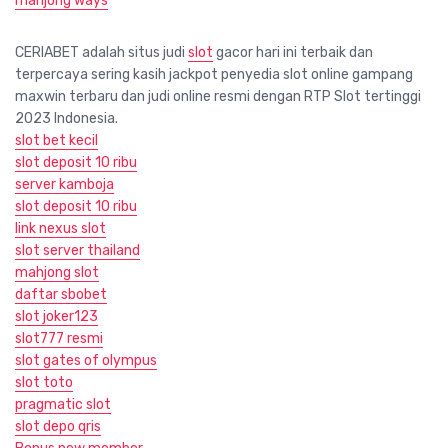
mahjong ways
CERIABET adalah situs judi
slot
gacor hari ini terbaik dan
terpercaya sering kasih jackpot penyedia slot online gampang
maxwin terbaru dan judi online resmi dengan RTP Slot tertinggi
2023 Indonesia.
slot bet kecil
slot deposit 10 ribu
server kamboja
slot deposit 10 ribu
link nexus slot
slot server thailand
mahjong slot
daftar sbobet
slot joker123
slot777 resmi
slot gates of olympus
slot toto
pragmatic slot
slot depo qris