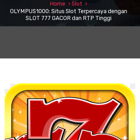
Home
Slot
OLYMPUS1000: Situs Slot Terpercaya dengan
SLOT 777 GACOR dan RTP Tinggi