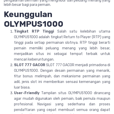
pengalaman bermain yang menghibur dan peluang menang yang
lebih besar bagi para pemain.
Keunggulan
OLYMPUS1000
Tingkat RTP Tinggi
Salah satu kelebihan utama
OLYMPUS1000 adalah tingkat Return to Player (RTP) yang
tinggi pada setiap permainan slotnya. RTP tinggi berarti
pemain memiliki peluang menang yang lebih besar,
menjadikan situs ini sebagai tempat terbaik untuk
mencari keberuntungan.
SLOT 777 GACOR
SLOT 777 GACOR menjadi primadona di
OLYMPUS1000. Dengan desain permainan yang menarik,
fitur bonus melimpah, dan mekanisme permainan yang
adil, jenis slot ini memberikan sensasi kemenangan yang
luar biasa.
User-Friendly
Tampilan situs OLYMPUS1000 dirancang
agar mudah digunakan oleh pemain, baik pemula maupun
profesional. Navigasi yang sederhana dan proses
pendaftaran yang cepat membuat semua orang dapat