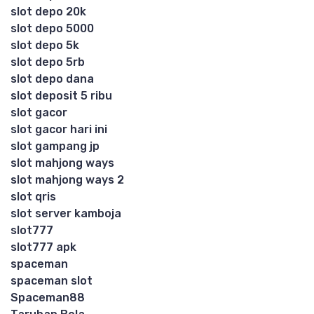
slot depo 20k
slot depo 5000
slot depo 5k
slot depo 5rb
slot depo dana
slot deposit 5 ribu
slot gacor
slot gacor hari ini
slot gampang jp
slot mahjong ways
slot mahjong ways 2
slot qris
slot server kamboja
slot777
slot777 apk
spaceman
spaceman slot
Spaceman88