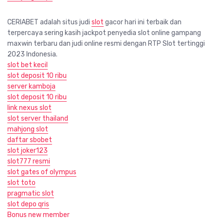
CERIABET adalah situs judi
slot
gacor hari ini terbaik dan
terpercaya sering kasih jackpot penyedia slot online gampang
maxwin terbaru dan judi online resmi dengan RTP Slot tertinggi
2023 Indonesia.
slot bet kecil
slot deposit 10 ribu
server kamboja
slot deposit 10 ribu
link nexus slot
slot server thailand
mahjong slot
daftar sbobet
slot joker123
slot777 resmi
slot gates of olympus
slot toto
pragmatic slot
slot depo qris
Bonus new member