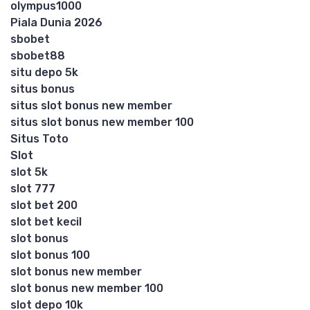
olympus1000
Piala Dunia 2026
sbobet
sbobet88
situ depo 5k
situs bonus
situs slot bonus new member
situs slot bonus new member 100
Situs Toto
Slot
slot 5k
slot 777
slot bet 200
slot bet kecil
slot bonus
slot bonus 100
slot bonus new member
slot bonus new member 100
slot depo 10k