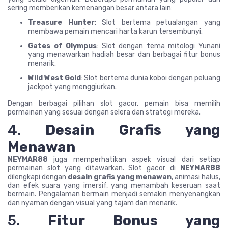
sering memberikan kemenangan besar antara lain:
Treasure Hunter
: Slot bertema petualangan yang
membawa pemain mencari harta karun tersembunyi.
Gates of Olympus
: Slot dengan tema mitologi Yunani
yang menawarkan hadiah besar dan berbagai fitur bonus
menarik.
Wild West Gold
: Slot bertema dunia koboi dengan peluang
jackpot yang menggiurkan.
Dengan berbagai pilihan slot gacor, pemain bisa memilih
permainan yang sesuai dengan selera dan strategi mereka.
4.
Desain Grafis yang
Menawan
NEYMAR88
juga memperhatikan aspek visual dari setiap
permainan slot yang ditawarkan. Slot gacor di
NEYMAR88
dilengkapi dengan
desain grafis yang menawan
, animasi halus,
dan efek suara yang imersif, yang menambah keseruan saat
bermain. Pengalaman bermain menjadi semakin menyenangkan
dan nyaman dengan visual yang tajam dan menarik.
5.
Fitur Bonus yang