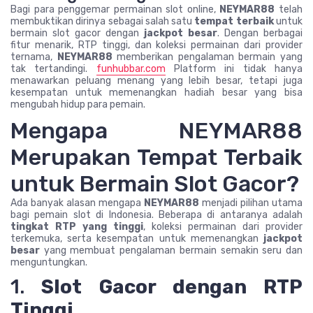
Bagi para penggemar permainan slot online,
NEYMAR88
telah
membuktikan dirinya sebagai salah satu
tempat terbaik
untuk
bermain slot gacor dengan
jackpot besar
. Dengan berbagai
fitur menarik, RTP tinggi, dan koleksi permainan dari provider
ternama,
NEYMAR88
memberikan pengalaman bermain yang
tak tertandingi.
funhubbar.com
Platform ini tidak hanya
menawarkan peluang menang yang lebih besar, tetapi juga
kesempatan untuk memenangkan hadiah besar yang bisa
mengubah hidup para pemain.
Mengapa NEYMAR88
Merupakan Tempat Terbaik
untuk Bermain Slot Gacor?
Ada banyak alasan mengapa
NEYMAR88
menjadi pilihan utama
bagi pemain slot di Indonesia. Beberapa di antaranya adalah
tingkat RTP yang tinggi
, koleksi permainan dari provider
terkemuka, serta kesempatan untuk memenangkan
jackpot
besar
yang membuat pengalaman bermain semakin seru dan
menguntungkan.
1.
Slot Gacor dengan RTP
Tinggi