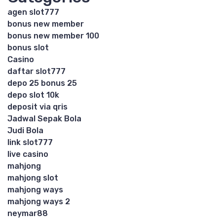
agen slot777
bonus new member
bonus new member 100
bonus slot
Casino
daftar slot777
depo 25 bonus 25
depo slot 10k
deposit via qris
Jadwal Sepak Bola
Judi Bola
link slot777
live casino
mahjong
mahjong slot
mahjong ways
mahjong ways 2
neymar88