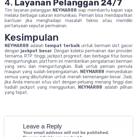
4.
Layanan Pelanggan 24/7
Tim layanan pelanggan
NEYMAR88
siap membantu kapan saja
melalui berbagai saluran komunikasi. Pemain bisa mendapatkan
bantuan jika menghadapi masalah teknis atau memiliki
pertanyaan seputar permainan.
Kesimpulan
NEYMAR88
adalah
tempat terbaik
untuk bermain slot gacor
dengan
jackpot besar
. Dengan koleksi permainan dari provider
ternama, RTP tinggi, jackpot progresif, dan berbagai fitur bonus
menguntungkan, platform ini memberikan pengalaman bermain
yang seru dan menguntungkan. Baik untuk pemain pemula
maupun yang sudah berpengalaman,
NEYMAR88
menyediakan
semua yang dibutuhkan untuk meraih kemenangan besar. Jadi,
jika Anda mencari situs slot dengan peluang menang tinggi dan
hadiah jackpot yang menggiurkan,
NEYMAR88
adalah pilihan
yang tepat.
Leave a Reply
Your email address will not be published.