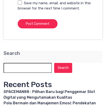
Save my name, email, and website in this
browser for the next time I comment.
Search
Search
Recent Posts
SPACEMAN88 : Pilihan Baru bagi Penggemar Slot
Digital yang Mengutamakan Kualitas
Pola Bermain dan Manajemen Emosi: Pendekatan