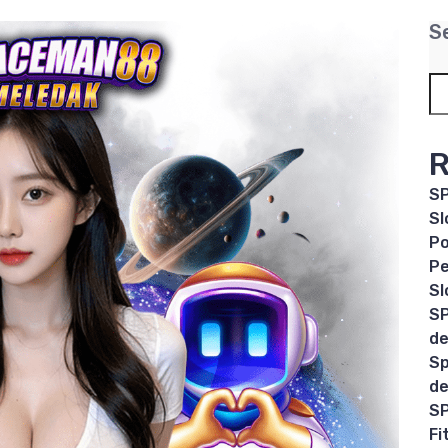
S
R
SP
Sl
Po
Pe
Sl
SP
de
Sp
de
SP
Fi