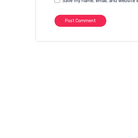
Save my name, email, and website i