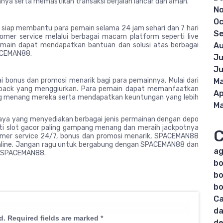
ya serta memastikan transaksi berjalan lancar dan aman.
N
Oc
siap membantu para pemain selama 24 jam sehari dan 7 hari
S
mer service melalui berbagai macam platform seperti live
pemain dapat mendapatkan bantuan dan solusi atas berbagai
Au
ACEMAN88.
Ju
Ju
 bonus dan promosi menarik bagi para pemainnya. Mulai dari
Ma
ashback yang menggiurkan. Para pemain dapat memanfaatkan
Ap
ng menang mereka serta mendapatkan keuntungan yang lebih
Ma
caya yang menyediakan berbagai jenis permainan dengan depo
ti slot gacor paling gampang menang dan meraih jackpotnya
C
tomer service 24/7, bonus dan promosi menarik, SPACEMAN88
 online. Jangan ragu untuk bergabung dengan SPACEMAN88 dan
ag
nk SPACEMAN88.
b
bo
bo
Ca
da
d.
Required fields are marked
*
de