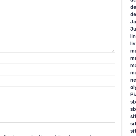
de
de
Ja
Ju
li
li
m
ma
ma
ma
n
ol
Pi
sb
s
si
si
si