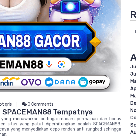
R
A
Ju
Ju
Ma
Ap
Ma
D
ot qris
0 Comments
N
ot: SPACEMAN88 Tempatnya
Oc
tus yang menawarkan berbagai macam permainan dan bonus
gen situs yang patut diperhitungkan adalah SPACEMAN88.
S
rcaya yang menyediakan depo rendah anti rungkad sehingga
Au
man.