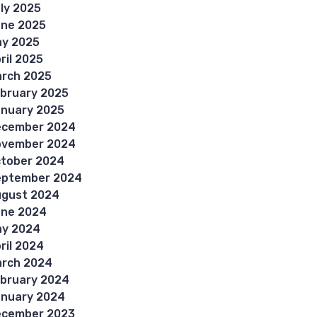
ly 2025
ne 2025
y 2025
ril 2025
rch 2025
bruary 2025
nuary 2025
ecember 2024
ovember 2024
tober 2024
eptember 2024
gust 2024
ne 2024
y 2024
ril 2024
rch 2024
bruary 2024
nuary 2024
ecember 2023