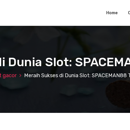
Home
di Dunia Slot: SPACE
t gacor
Meraih Sukses di Dunia Slot: SPACEMAN88