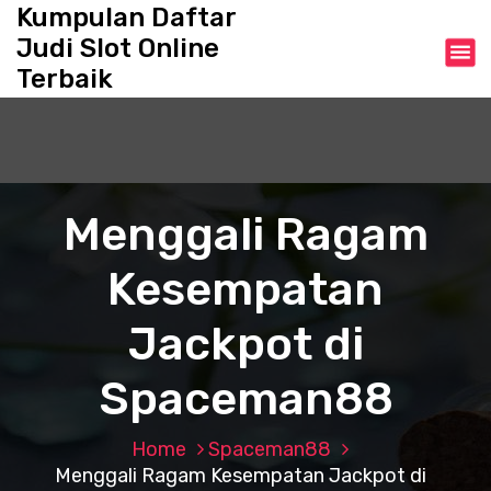
S
Kumpulan Daftar
k
Judi Slot Online
i
Terbaik
p
t
o
c
o
n
Menggali Ragam
t
e
Kesempatan
n
t
Jackpot di
Spaceman88
Home
Spaceman88
Menggali Ragam Kesempatan Jackpot di