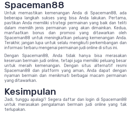
Spaceman88
Untuk memastikan kemenangan Anda di Spaceman88, ada
beberapa langkah sukses yang bisa Anda lakukan. Pertama,
pastikan Anda memiliki strategi permainan yang baik dan teliti
dalam memilih jenis permainan yang akan dimainkan. Kedua,
manfaatkan bonus dan promosi yang ditawarkan oleh
Spaceman88 untuk meningkatkan peluang kemenangan Anda.
Terakhir, jangan lupa untuk selalu mengikuti perkembangan dan
informasi terbaru mengenai permainan judi online di situs ini.
Dengan Spaceman88, Anda tidak hanya bisa merasakan
keseruan bermain judi online, tetapi juga memiliki peluang besar
untuk meraih kemenangan. Dengan situs alternatif resmi
Spaceman88 dan platform yang aman, Anda dapat dengan
nyaman bermain dan menikmati berbagai macam permainan
yang ditawarkan.
Kesimpulan
Jadi, tunggu apalagi? Segera daftar dan login di Spaceman88
untuk merasakan pengalaman bermain judi online yang tak
terlupakan.