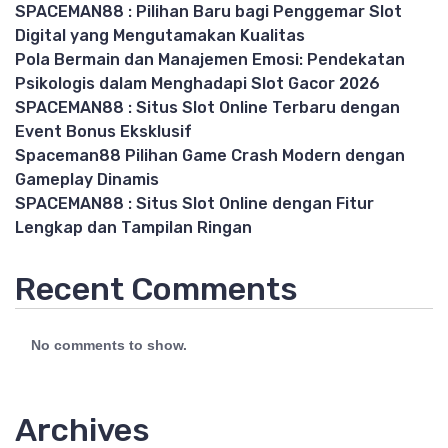
SPACEMAN88 : Pilihan Baru bagi Penggemar Slot
Digital yang Mengutamakan Kualitas
Pola Bermain dan Manajemen Emosi: Pendekatan
Psikologis dalam Menghadapi Slot Gacor 2026
SPACEMAN88 : Situs Slot Online Terbaru dengan
Event Bonus Eksklusif
Spaceman88 Pilihan Game Crash Modern dengan
Gameplay Dinamis
SPACEMAN88 : Situs Slot Online dengan Fitur
Lengkap dan Tampilan Ringan
Recent Comments
No comments to show.
Archives