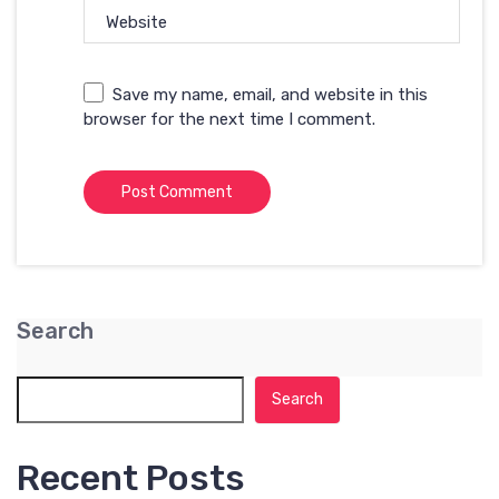
Website
Save my name, email, and website in this
browser for the next time I comment.
Search
Search
Recent Posts