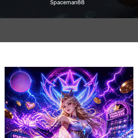
Spaceman88