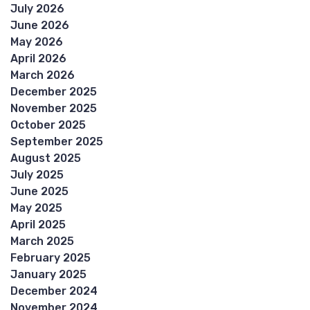
July 2026
June 2026
May 2026
April 2026
March 2026
December 2025
November 2025
October 2025
September 2025
August 2025
July 2025
June 2025
May 2025
April 2025
March 2025
February 2025
January 2025
December 2024
November 2024