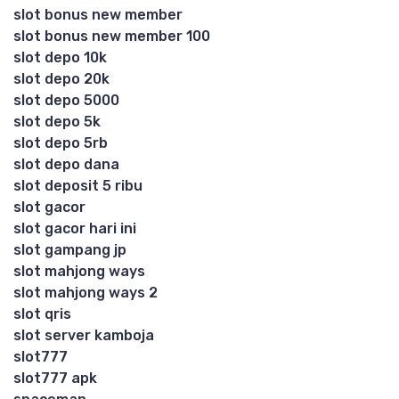
slot bonus new member
slot bonus new member 100
slot depo 10k
slot depo 20k
slot depo 5000
slot depo 5k
slot depo 5rb
slot depo dana
slot deposit 5 ribu
slot gacor
slot gacor hari ini
slot gampang jp
slot mahjong ways
slot mahjong ways 2
slot qris
slot server kamboja
slot777
slot777 apk