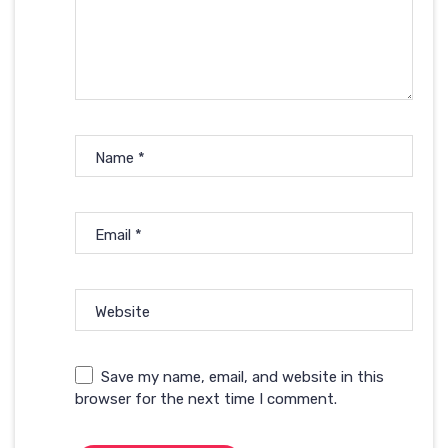
Name
*
Email
*
Website
Save my name, email, and website in this
browser for the next time I comment.