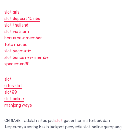
slot qris
slot deposit 10 ribu
slot thailand
slot vietnam
bonus new member
toto macau
slot pagmatic
slot bonus new member
spaceman88
slot
situs slot
slot88
slot online
mahjong ways
CERIABET adalah situs judi
slot
gacor hari ini terbaik dan
terpercaya sering kasih jackpot penyedia slot online gampang