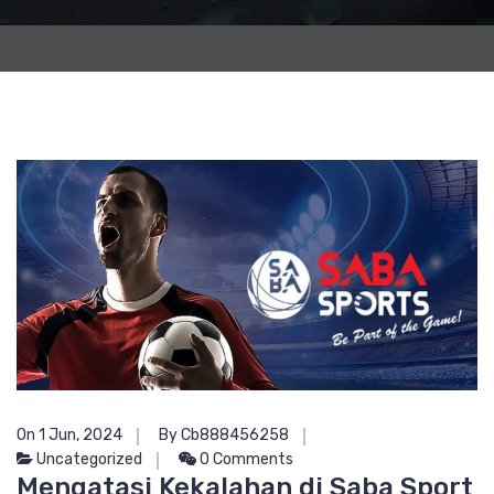
On 1 Jun, 2024
By Cb888456258
Uncategorized
0 Comments
Mengatasi Kekalahan di Saba Sport