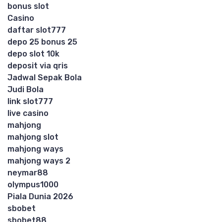
bonus slot
Casino
daftar slot777
depo 25 bonus 25
depo slot 10k
deposit via qris
Jadwal Sepak Bola
Judi Bola
link slot777
live casino
mahjong
mahjong slot
mahjong ways
mahjong ways 2
neymar88
olympus1000
Piala Dunia 2026
sbobet
sbobet88