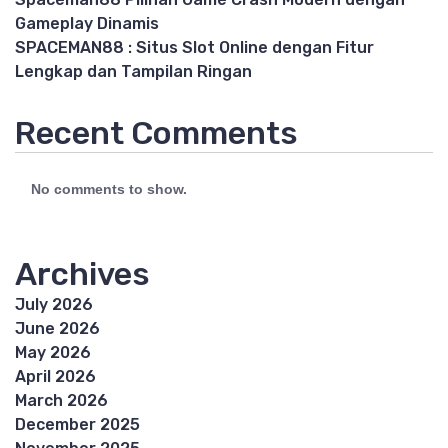
Gameplay Dinamis
SPACEMAN88 : Situs Slot Online dengan Fitur
Lengkap dan Tampilan Ringan
Recent Comments
No comments to show.
Archives
July 2026
June 2026
May 2026
April 2026
March 2026
December 2025