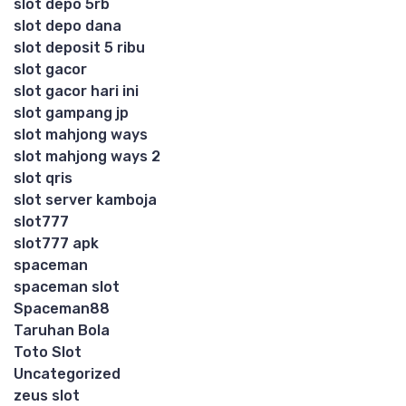
slot depo 5rb
slot depo dana
slot deposit 5 ribu
slot gacor
slot gacor hari ini
slot gampang jp
slot mahjong ways
slot mahjong ways 2
slot qris
slot server kamboja
slot777
slot777 apk
spaceman
spaceman slot
Spaceman88
Taruhan Bola
Toto Slot
Uncategorized
zeus slot