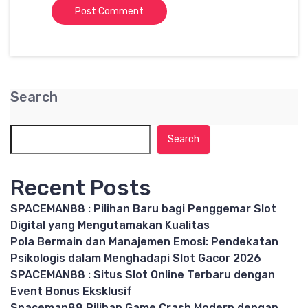
Search
Search
Recent Posts
SPACEMAN88 : Pilihan Baru bagi Penggemar Slot
Digital yang Mengutamakan Kualitas
Pola Bermain dan Manajemen Emosi: Pendekatan
Psikologis dalam Menghadapi Slot Gacor 2026
SPACEMAN88 : Situs Slot Online Terbaru dengan
Event Bonus Eksklusif
Spaceman88 Pilihan Game Crash Modern dengan