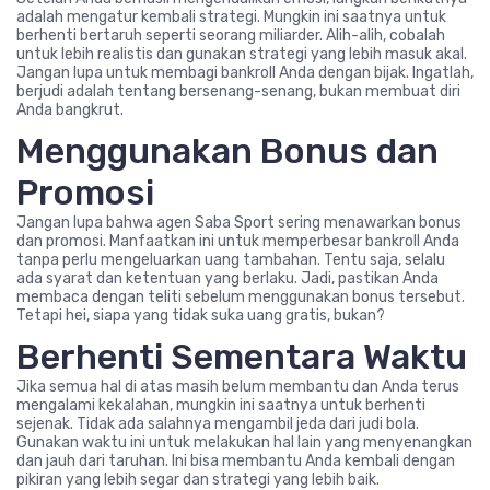
adalah mengatur kembali strategi. Mungkin ini saatnya untuk
berhenti bertaruh seperti seorang miliarder. Alih-alih, cobalah
untuk lebih realistis dan gunakan strategi yang lebih masuk akal.
Jangan lupa untuk membagi bankroll Anda dengan bijak. Ingatlah,
berjudi adalah tentang bersenang-senang, bukan membuat diri
Anda bangkrut.
Menggunakan Bonus dan
Promosi
Jangan lupa bahwa agen Saba Sport sering menawarkan bonus
dan promosi. Manfaatkan ini untuk memperbesar bankroll Anda
tanpa perlu mengeluarkan uang tambahan. Tentu saja, selalu
ada syarat dan ketentuan yang berlaku. Jadi, pastikan Anda
membaca dengan teliti sebelum menggunakan bonus tersebut.
Tetapi hei, siapa yang tidak suka uang gratis, bukan?
Berhenti Sementara Waktu
Jika semua hal di atas masih belum membantu dan Anda terus
mengalami kekalahan, mungkin ini saatnya untuk berhenti
sejenak. Tidak ada salahnya mengambil jeda dari judi bola.
Gunakan waktu ini untuk melakukan hal lain yang menyenangkan
dan jauh dari taruhan. Ini bisa membantu Anda kembali dengan
pikiran yang lebih segar dan strategi yang lebih baik.