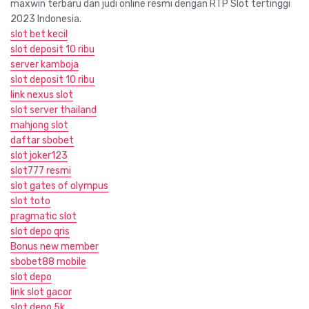
maxwin terbaru dan judi online resmi dengan RTP Slot tertinggi
2023 Indonesia.
slot bet kecil
slot deposit 10 ribu
server kamboja
slot deposit 10 ribu
link nexus slot
slot server thailand
mahjong slot
daftar sbobet
slot joker123
slot777 resmi
slot gates of olympus
slot toto
pragmatic slot
slot depo qris
Bonus new member
sbobet88 mobile
slot depo
link slot gacor
slot depo 5k