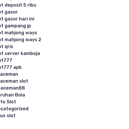
ot deposit 5 ribu
ot gacor
ot gacor hari ini
ot gampang jp
ot mahjong ways
ot mahjong ways 2
ot qris
ot server kamboja
ot777
ot777 apk
paceman
aceman slot
paceman88
ruhan Bola
to Slot
categorized
us slot