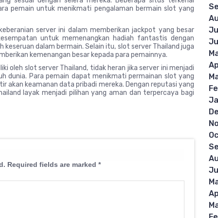
ng sesuai dengan selera mereka. Beberapa situs terkenal
S
para pemain untuk menikmati pengalaman bermain slot yang
Au
Ju
 keberanian server ini dalam memberikan jackpot yang besar
 kesempatan untuk memenangkan hadiah fantastis dengan
Ju
 keseruan dalam bermain. Selain itu, slot server Thailand juga
Ma
memberikan kemenangan besar kepada para pemainnya.
Ap
 oleh slot server Thailand, tidak heran jika server ini menjadi
Ma
luruh dunia. Para pemain dapat menikmati permainan slot yang
ir akan keamanan data pribadi mereka. Dengan reputasi yang
Fe
Thailand layak menjadi pilihan yang aman dan terpercaya bagi
Ja
D
N
Oc
S
Au
d.
Required fields are marked
*
Ju
Ma
Ap
Ma
Fe