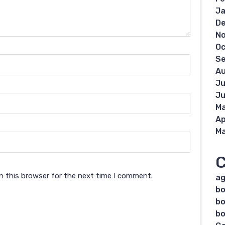
Ja
D
N
Oc
S
Au
Ju
Ju
Ma
Ap
Ma
C
n this browser for the next time I comment.
ag
b
bo
bo