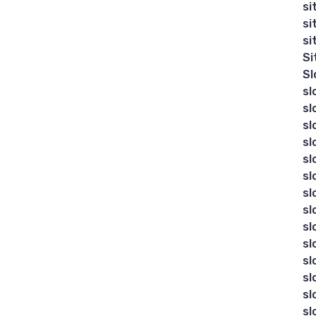
si
si
si
Si
Sl
sl
sl
sl
sl
sl
sl
sl
sl
sl
sl
sl
sl
sl
sl