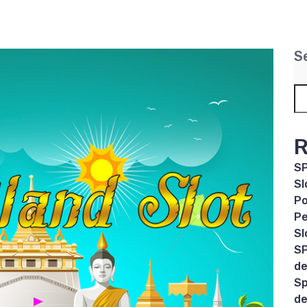
S
R
SP
Sl
Po
Pe
Sl
SP
de
Sp
de