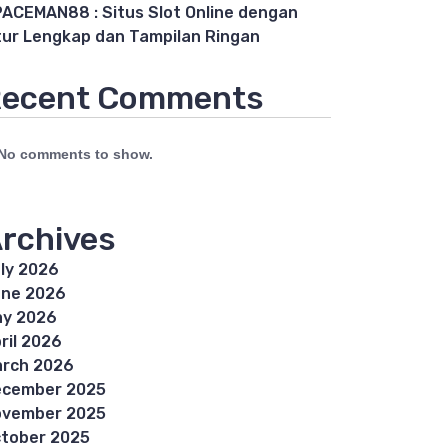
ACEMAN88 : Situs Slot Online dengan
tur Lengkap dan Tampilan Ringan
ecent Comments
No comments to show.
rchives
ly 2026
ne 2026
y 2026
ril 2026
rch 2026
ecember 2025
ovember 2025
tober 2025