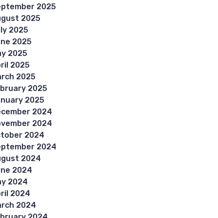
eptember 2025
gust 2025
ly 2025
ne 2025
y 2025
ril 2025
rch 2025
bruary 2025
nuary 2025
ecember 2024
ovember 2024
tober 2024
eptember 2024
gust 2024
ne 2024
y 2024
ril 2024
rch 2024
bruary 2024