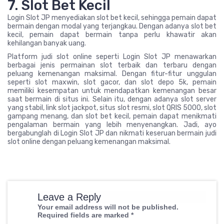
7. Slot Bet Kecil
Login Slot JP menyediakan slot bet kecil, sehingga pemain dapat
bermain dengan modal yang terjangkau. Dengan adanya slot bet
kecil, pemain dapat bermain tanpa perlu khawatir akan
kehilangan banyak uang.
Platform judi slot online seperti Login Slot JP menawarkan
berbagai jenis permainan slot terbaik dan terbaru dengan
peluang kemenangan maksimal. Dengan fitur-fitur unggulan
seperti slot maxwin, slot gacor, dan slot depo 5k, pemain
memiliki kesempatan untuk mendapatkan kemenangan besar
saat bermain di situs ini. Selain itu, dengan adanya slot server
yang stabil, link slot jackpot, situs slot resmi, slot QRIS 5000, slot
gampang menang, dan slot bet kecil, pemain dapat menikmati
pengalaman bermain yang lebih menyenangkan. Jadi, ayo
bergabunglah di Login Slot JP dan nikmati keseruan bermain judi
slot online dengan peluang kemenangan maksimal.
Leave a Reply
Your email address will not be published.
Required fields are marked
*