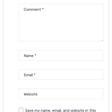
Comment
*
Name
*
Email
*
Website
Save my name, email, and website in this