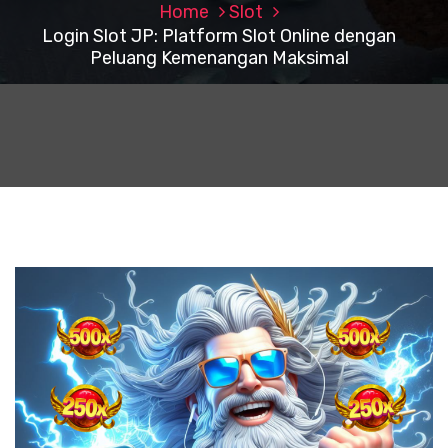
Home
Slot
Login Slot JP: Platform Slot Online dengan
Peluang Kemenangan Maksimal