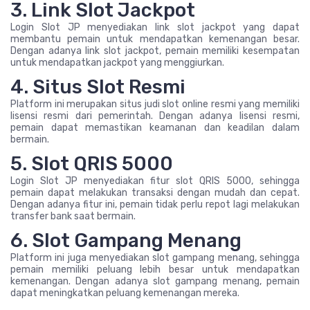
3. Link Slot Jackpot
Login Slot JP menyediakan link slot jackpot yang dapat
membantu pemain untuk mendapatkan kemenangan besar.
Dengan adanya link slot jackpot, pemain memiliki kesempatan
untuk mendapatkan jackpot yang menggiurkan.
4. Situs Slot Resmi
Platform ini merupakan situs judi slot online resmi yang memiliki
lisensi resmi dari pemerintah. Dengan adanya lisensi resmi,
pemain dapat memastikan keamanan dan keadilan dalam
bermain.
5. Slot QRIS 5000
Login Slot JP menyediakan fitur slot QRIS 5000, sehingga
pemain dapat melakukan transaksi dengan mudah dan cepat.
Dengan adanya fitur ini, pemain tidak perlu repot lagi melakukan
transfer bank saat bermain.
6. Slot Gampang Menang
Platform ini juga menyediakan slot gampang menang, sehingga
pemain memiliki peluang lebih besar untuk mendapatkan
kemenangan. Dengan adanya slot gampang menang, pemain
dapat meningkatkan peluang kemenangan mereka.