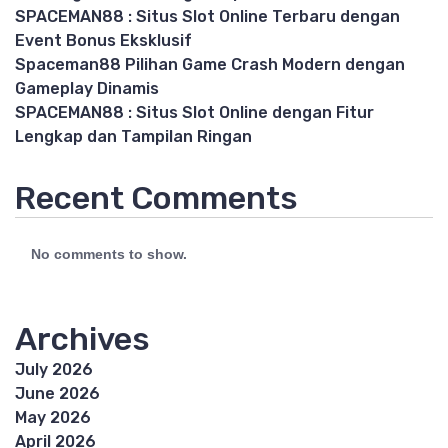
SPACEMAN88 : Situs Slot Online Terbaru dengan
Event Bonus Eksklusif
Spaceman88 Pilihan Game Crash Modern dengan
Gameplay Dinamis
SPACEMAN88 : Situs Slot Online dengan Fitur
Lengkap dan Tampilan Ringan
Recent Comments
No comments to show.
Archives
July 2026
June 2026
May 2026
April 2026