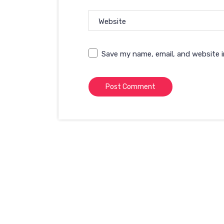
Website
Save my name, email, and website i