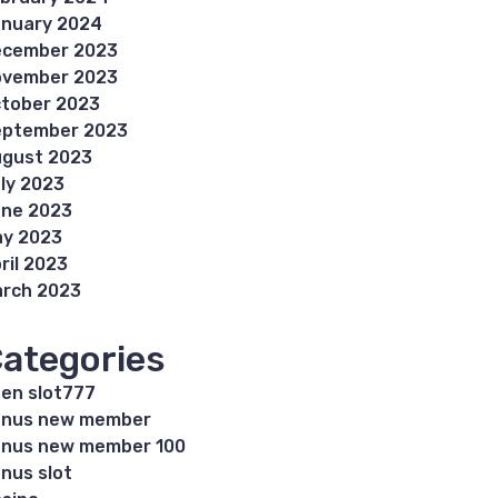
nuary 2024
ecember 2023
ovember 2023
tober 2023
eptember 2023
gust 2023
ly 2023
ne 2023
y 2023
ril 2023
rch 2023
ategories
en slot777
onus new member
nus new member 100
nus slot