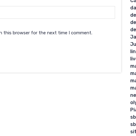
Ca
da
de
de
de
n this browser for the next time I comment.
Ja
Ju
li
li
m
ma
ma
ma
n
ol
Pi
sb
s
si