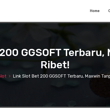
Home
t 200 GGSOFT Terbaru,
Ribet!
Slot
Link Slot Bet 200 GGSOFT Terbaru, Maxwin Tanp