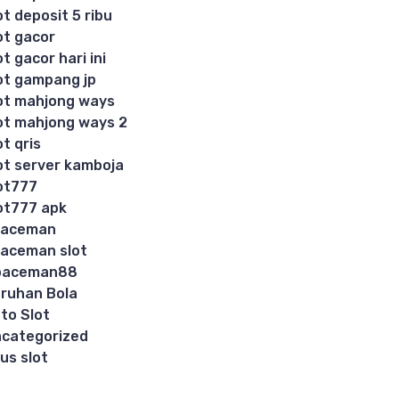
ot deposit 5 ribu
ot gacor
ot gacor hari ini
ot gampang jp
ot mahjong ways
ot mahjong ways 2
ot qris
ot server kamboja
ot777
ot777 apk
paceman
aceman slot
paceman88
ruhan Bola
to Slot
categorized
us slot