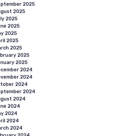
eptember 2025
gust 2025
ly 2025
ne 2025
y 2025
ril 2025
rch 2025
bruary 2025
nuary 2025
ecember 2024
ovember 2024
tober 2024
eptember 2024
gust 2024
ne 2024
y 2024
ril 2024
rch 2024
bruary 2024