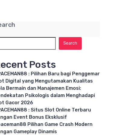
earch
Search
ecent Posts
ACEMAN88 : Pilihan Baru bagi Penggemar
ot Digital yang Mengutamakan Kualitas
la Bermain dan Manajemen Emosi:
ndekatan Psikologis dalam Menghadapi
ot Gacor 2026
ACEMAN88 : Situs Slot Online Terbaru
ngan Event Bonus Eksklusif
aceman88 Pilihan Game Crash Modern
ngan Gameplay Dinamis