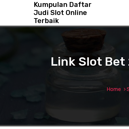
S
Kumpulan Daftar
k
Judi Slot Online
i
Terbaik
p
t
o
c
o
n
Link Slot Be
t
e
n
t
Home