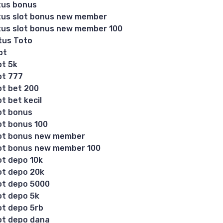
tus bonus
tus slot bonus new member
tus slot bonus new member 100
tus Toto
ot
ot 5k
ot 777
ot bet 200
ot bet kecil
ot bonus
ot bonus 100
ot bonus new member
ot bonus new member 100
ot depo 10k
ot depo 20k
ot depo 5000
ot depo 5k
ot depo 5rb
ot depo dana