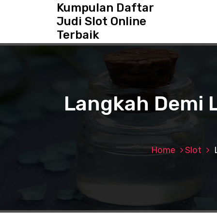
S
Kumpulan Daftar
k
Judi Slot Online
i
Terbaik
p
t
o
c
o
n
Langkah Demi L
t
e
n
t
Home
Slot