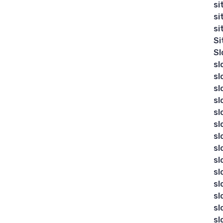
si
si
si
Si
Sl
sl
sl
sl
sl
sl
sl
sl
sl
sl
sl
sl
sl
sl
sl