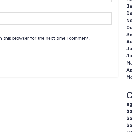
Ja
D
N
Oc
S
n this browser for the next time I comment.
Au
Ju
Ju
Ma
Ap
Ma
C
ag
b
bo
bo