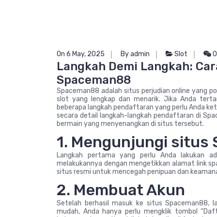
On 6 May, 2025
By admin
Slot
0
Langkah Demi Langkah: Cara
Spaceman88
Spaceman88 adalah situs perjudian online yang pop
slot yang lengkap dan menarik. Jika Anda tert
beberapa langkah pendaftaran yang perlu Anda ket
secara detail langkah-langkah pendaftaran di S
bermain yang menyenangkan di situs tersebut.
1. Mengunjungi situ
Langkah pertama yang perlu Anda lakukan ad
melakukannya dengan mengetikkan alamat link sp
situs resmi untuk mencegah penipuan dan keamana
2. Membuat Akun
Setelah berhasil masuk ke situs Spaceman88, 
mudah, Anda hanya perlu mengklik tombol “Dafta