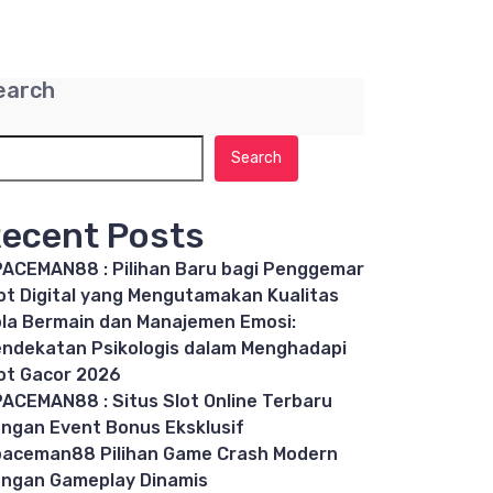
earch
Search
ecent Posts
ACEMAN88 : Pilihan Baru bagi Penggemar
ot Digital yang Mengutamakan Kualitas
la Bermain dan Manajemen Emosi:
ndekatan Psikologis dalam Menghadapi
ot Gacor 2026
ACEMAN88 : Situs Slot Online Terbaru
ngan Event Bonus Eksklusif
aceman88 Pilihan Game Crash Modern
ngan Gameplay Dinamis