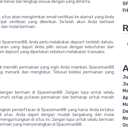
gan benar dan lengkap sesuai dengan yang diminta.
SP
Fi
, situs akan mengirimkan email verifikasi ke alamat yang Anda
juk verifikasi yang diberikan. Setelah akun Anda berhasil
R
 dan mulai bermain.
 Spaceman88, Anda perlu melakukan deposit terlebih dahulu.
aran yang dapat Anda pilih sesuai dengan kebutuhan dan
m deposit yang diperlukan sebelum melakukan transaksi.
A
tuk memilih permainan yang ingin Anda mainkan. Spaceman88
g menarik dan menghibur. Telusuri koleksi permainan yang
Ju
Ju
Ma
langan bermain di Spaceman88. Jangan lupa untuk selalu
ikmati setiap putaran permainan dan berharap untuk meraih
Ap
Ma
langkah pendaftaran di Spaceman88 yang harus Anda ketahui
D
di atas, Anda dapat dengan mudah bergabung dan mulai
N
menguntungkan di situs ini. Jangan lupa untuk selalu bermain
bermain yang menyenangkan di Spaceman88.
Oc