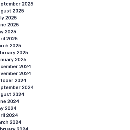
eptember 2025
gust 2025
ly 2025
ne 2025
y 2025
ril 2025
rch 2025
bruary 2025
nuary 2025
ecember 2024
ovember 2024
tober 2024
eptember 2024
gust 2024
ne 2024
y 2024
ril 2024
rch 2024
bruary 2024