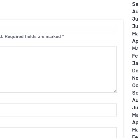
S
Au
Ju
Ju
Ma
d.
Required fields are marked
*
Ap
Ma
Fe
Ja
D
N
Oc
S
Au
Ju
Ma
Ap
Ma
Fe