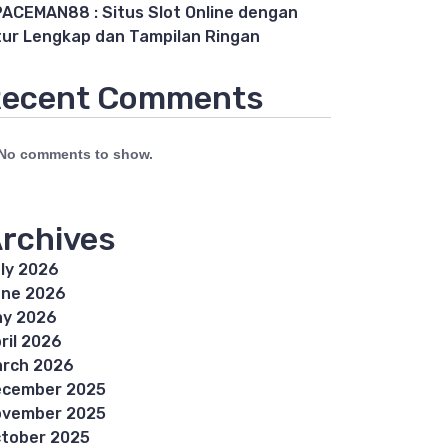
ACEMAN88 : Situs Slot Online dengan
tur Lengkap dan Tampilan Ringan
ecent Comments
No comments to show.
rchives
ly 2026
ne 2026
y 2026
ril 2026
rch 2026
ecember 2025
ovember 2025
tober 2025