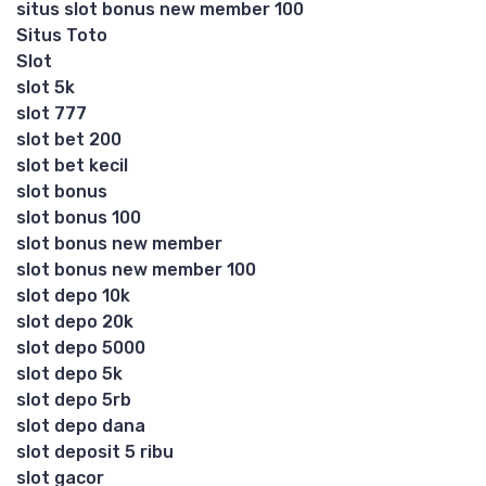
situs slot bonus new member 100
Situs Toto
Slot
slot 5k
slot 777
slot bet 200
slot bet kecil
slot bonus
slot bonus 100
slot bonus new member
slot bonus new member 100
slot depo 10k
slot depo 20k
slot depo 5000
slot depo 5k
slot depo 5rb
slot depo dana
slot deposit 5 ribu
slot gacor