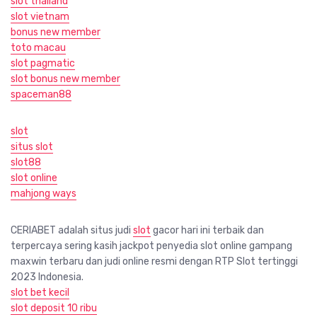
slot thailand
slot vietnam
bonus new member
toto macau
slot pagmatic
slot bonus new member
spaceman88
slot
situs slot
slot88
slot online
mahjong ways
CERIABET adalah situs judi
slot
gacor hari ini terbaik dan
terpercaya sering kasih jackpot penyedia slot online gampang
maxwin terbaru dan judi online resmi dengan RTP Slot tertinggi
2023 Indonesia.
slot bet kecil
slot deposit 10 ribu