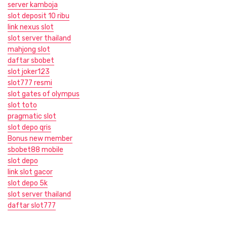
server kamboja
slot deposit 10 ribu
link nexus slot
slot server thailand
mahjong slot
daftar sbobet
slot joker123
slot777 resmi
slot gates of olympus
slot toto
pragmatic slot
slot depo qris
Bonus new member
sbobet88 mobile
slot depo
link slot gacor
slot depo 5k
slot server thailand
daftar slot777