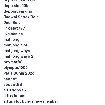
depo 25 bonus 25
depo slot 10k
deposit via qris
Jadwal Sepak Bola
Judi Bola
link slot777
live casino
mahjong
mahjong slot
mahjong ways
mahjong ways 2
neymar88
olympus1000
Piala Dunia 2026
sbobet
sbobet88
situ depo 5k
situs bonus
situs slot bonus new member