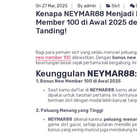
On 27 Mar, 2025
By admin
Slot
Kenapa NEYMAR88 Menjadi P
Member 100 di Awal 2025 d
Tanding!
Bagi para pemain slot yang selalu mencari peluang
new member 100
dilewatkan. Dengan
bonus new
keuntungan besar sejak pertama kali bergabung. In
Keunggulan
NEYMAR88
:
1. Bonus New Member 100 di Awal 2025
Saat kamu daftar di
NEYMAR88
, kamu aka
dipakai untuk taruhan pertama. Ini tentunya
bermain slot dengan modal lebih banyak tanpa
2. Peluang Menang yang Tinggi
NEYMAR88
dikenal karena
peluang menan
game slot gacor, setiap putaran memiliki p
bonus yang sering muncul juga mendukung k