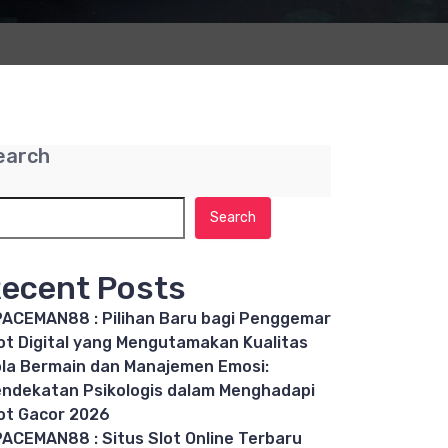
earch
Search
ecent Posts
ACEMAN88 : Pilihan Baru bagi Penggemar
ot Digital yang Mengutamakan Kualitas
la Bermain dan Manajemen Emosi:
ndekatan Psikologis dalam Menghadapi
ot Gacor 2026
ACEMAN88 : Situs Slot Online Terbaru