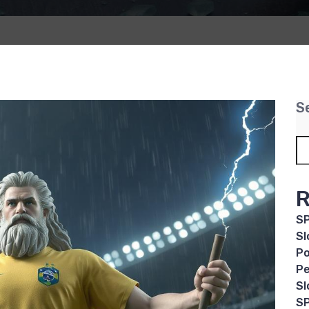
S
R
SP
Sl
Po
Pe
Sl
SP