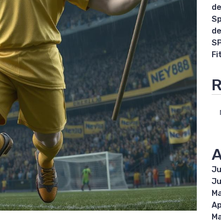
de
Sp
de
SP
Fi
R
A
Ju
Ju
Ma
Ap
Ma