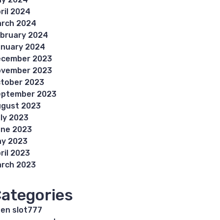
ril 2024
rch 2024
bruary 2024
nuary 2024
ecember 2023
ovember 2023
tober 2023
eptember 2023
gust 2023
ly 2023
ne 2023
y 2023
ril 2023
rch 2023
ategories
en slot777