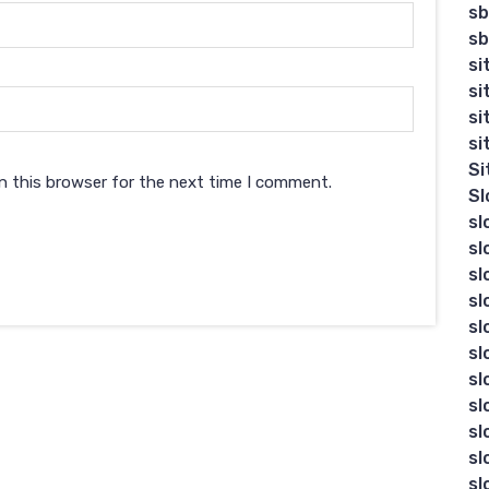
sb
s
si
si
si
si
Si
n this browser for the next time I comment.
Sl
sl
sl
sl
sl
sl
sl
sl
sl
sl
sl
sl