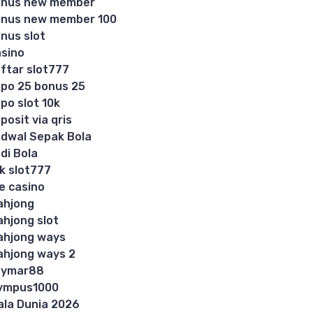
onus new member
nus new member 100
nus slot
sino
ftar slot777
po 25 bonus 25
po slot 10k
posit via qris
dwal Sepak Bola
di Bola
nk slot777
ve casino
ahjong
hjong slot
hjong ways
hjong ways 2
eymar88
ympus1000
ala Dunia 2026