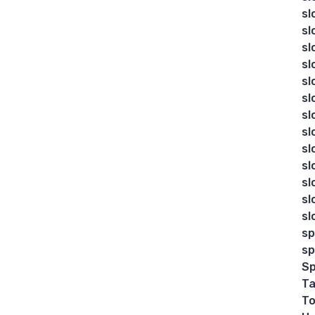
sl
sl
sl
sl
sl
sl
sl
sl
sl
sl
sl
sl
sl
s
sp
S
Ta
To