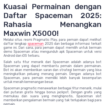
Kuasai Permainan dengan
Daftar Spaceman 2025:
Rahasia Menangkan
Maxwin X5000!
Melalui situs resmi Pragmatic Play, para pemain dapat melihat
daftar lengkap
spaceman
2025 dan berbagai informasi terkait
game ini. Dari sana, para pemain dapat memilih untuk bermain
demo Spaceman atau mengunduh apk Spaceman untuk versi
Android dan iOS terbaru.
Salah satu fitur menarik dari Spaceman adalah adanya bot
Spaceman yang dapat membantu pemain dalam permainan.
Bot ini akan memberikan saran dan strategi bermain yang bisa
meningkatkan peluang menang pemain. Dengan adanya bot
Spaceman, para pemain memiliki lebih banyak kesempatan
untuk meraih kemenangan besar.
Spaceman pragmatic menawarkan berbagai fitur menarik, mulai
dari putaran gratis hingga bonus jackpot. Dengan grafis yang
memukau dan suara yang menghipnotis, Spaceman slot
memberikan pengalaman bermain yang tak terlupakan bagi para
pemain.