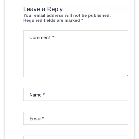
Leave a Reply
Your email address will not be published.
Required fields are marked
*
Comment
*
Name
*
Email
*