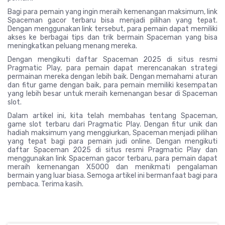
Bagi para pemain yang ingin meraih kemenangan maksimum, link
Spaceman gacor terbaru bisa menjadi pilihan yang tepat.
Dengan menggunakan link tersebut, para pemain dapat memiliki
akses ke berbagai tips dan trik bermain Spaceman yang bisa
meningkatkan peluang menang mereka.
Dengan mengikuti daftar Spaceman 2025 di situs resmi
Pragmatic Play, para pemain dapat merencanakan strategi
permainan mereka dengan lebih baik. Dengan memahami aturan
dan fitur game dengan baik, para pemain memiliki kesempatan
yang lebih besar untuk meraih kemenangan besar di Spaceman
slot.
Dalam artikel ini, kita telah membahas tentang Spaceman,
game slot terbaru dari Pragmatic Play. Dengan fitur unik dan
hadiah maksimum yang menggiurkan, Spaceman menjadi pilihan
yang tepat bagi para pemain judi online. Dengan mengikuti
daftar Spaceman 2025 di situs resmi Pragmatic Play dan
menggunakan link Spaceman gacor terbaru, para pemain dapat
meraih kemenangan X5000 dan menikmati pengalaman
bermain yang luar biasa. Semoga artikel ini bermanfaat bagi para
pembaca. Terima kasih.