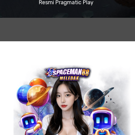
Resmi Pragmatic Play