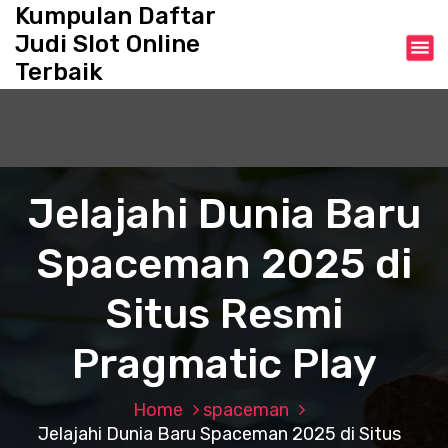
S
Kumpulan Daftar
k
Judi Slot Online
i
Terbaik
p
t
o
c
o
n
Jelajahi Dunia Baru
t
e
Spaceman 2025 di
n
t
Situs Resmi
Pragmatic Play
Home
spaceman
Jelajahi Dunia Baru Spaceman 2025 di Situs