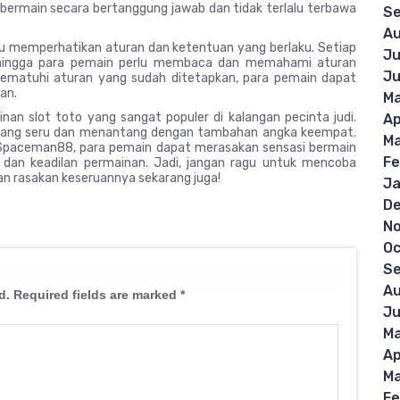
 bermain secara bertanggung jawab dan tidak terlalu terbawa
S
Au
lu memperhatikan aturan dan ketentuan yang berlaku. Setiap
Ju
sehingga para pemain perlu membaca dan memahami aturan
Ju
ematuhi aturan yang sudah ditetapkan, para pemain dapat
an.
Ma
inan slot toto yang sangat populer di kalangan pecinta judi.
Ap
yang seru dan menantang dengan tambahan angka keempat.
Ma
i Spaceman88, para pemain dapat merasakan sensasi bermain
Fe
 dan keadilan permainan. Jadi, jangan ragu untuk mencoba
n rasakan keseruannya sekarang juga!
Ja
D
N
Oc
S
Au
d.
Required fields are marked
*
Ju
Ma
Ap
Ma
Fe