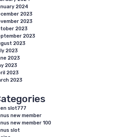
nuary 2024
ecember 2023
ovember 2023
tober 2023
eptember 2023
gust 2023
ly 2023
ne 2023
y 2023
ril 2023
rch 2023
ategories
en slot777
onus new member
nus new member 100
nus slot