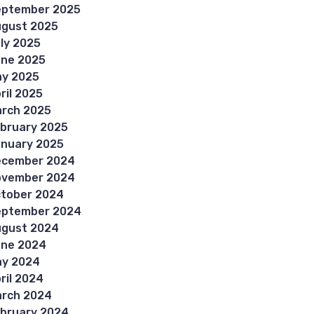
eptember 2025
gust 2025
ly 2025
ne 2025
y 2025
ril 2025
rch 2025
bruary 2025
nuary 2025
ecember 2024
ovember 2024
tober 2024
eptember 2024
gust 2024
ne 2024
y 2024
ril 2024
rch 2024
bruary 2024