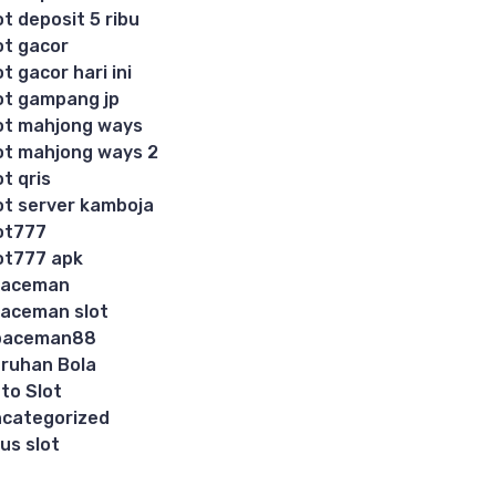
ot deposit 5 ribu
ot gacor
ot gacor hari ini
ot gampang jp
ot mahjong ways
ot mahjong ways 2
ot qris
ot server kamboja
ot777
ot777 apk
paceman
aceman slot
paceman88
ruhan Bola
to Slot
categorized
us slot