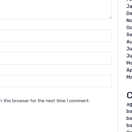
Ja
D
N
Oc
S
Au
Ju
Ju
Ma
Ap
Ma
C
n this browser for the next time I comment.
ag
b
bo
bo