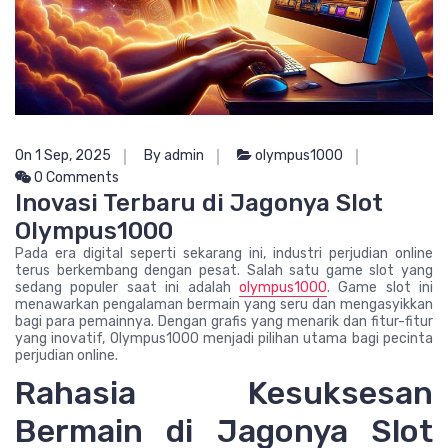
On 1 Sep, 2025
By admin
olympus1000
0 Comments
Inovasi Terbaru di Jagonya Slot
Olympus1000
Pada era digital seperti sekarang ini, industri perjudian online
terus berkembang dengan pesat. Salah satu game slot yang
sedang populer saat ini adalah
olympus1000
. Game slot ini
menawarkan pengalaman bermain yang seru dan mengasyikkan
bagi para pemainnya. Dengan grafis yang menarik dan fitur-fitur
yang inovatif, Olympus1000 menjadi pilihan utama bagi pecinta
perjudian online.
Rahasia Kesuksesan
Bermain di Jagonya Slot