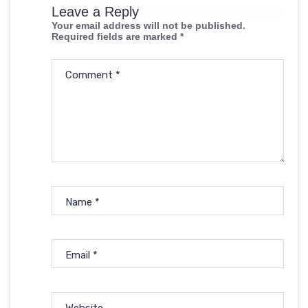
Leave a Reply
Your email address will not be published.
Required fields are marked
*
Comment
*
Name
*
Email
*