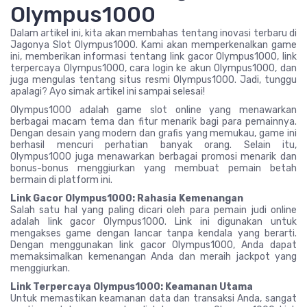
Olympus1000
Dalam artikel ini, kita akan membahas tentang inovasi terbaru di
Jagonya Slot Olympus1000. Kami akan memperkenalkan game
ini, memberikan informasi tentang link gacor Olympus1000, link
terpercaya Olympus1000, cara login ke akun Olympus1000, dan
juga mengulas tentang situs resmi Olympus1000. Jadi, tunggu
apalagi? Ayo simak artikel ini sampai selesai!
Olympus1000 adalah game slot online yang menawarkan
berbagai macam tema dan fitur menarik bagi para pemainnya.
Dengan desain yang modern dan grafis yang memukau, game ini
berhasil mencuri perhatian banyak orang. Selain itu,
Olympus1000 juga menawarkan berbagai promosi menarik dan
bonus-bonus menggiurkan yang membuat pemain betah
bermain di platform ini.
Link Gacor Olympus1000: Rahasia Kemenangan
Salah satu hal yang paling dicari oleh para pemain judi online
adalah link gacor Olympus1000. Link ini digunakan untuk
mengakses game dengan lancar tanpa kendala yang berarti.
Dengan menggunakan link gacor Olympus1000, Anda dapat
memaksimalkan kemenangan Anda dan meraih jackpot yang
menggiurkan.
Link Terpercaya Olympus1000: Keamanan Utama
Untuk memastikan keamanan data dan transaksi Anda, sangat