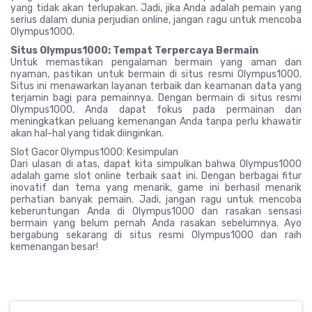
yang tidak akan terlupakan. Jadi, jika Anda adalah pemain yang
serius dalam dunia perjudian online, jangan ragu untuk mencoba
Olympus1000.
Situs Olympus1000: Tempat Terpercaya Bermain
Untuk memastikan pengalaman bermain yang aman dan
nyaman, pastikan untuk bermain di situs resmi Olympus1000.
Situs ini menawarkan layanan terbaik dan keamanan data yang
terjamin bagi para pemainnya. Dengan bermain di situs resmi
Olympus1000, Anda dapat fokus pada permainan dan
meningkatkan peluang kemenangan Anda tanpa perlu khawatir
akan hal-hal yang tidak diinginkan.
Slot Gacor Olympus1000: Kesimpulan
Dari ulasan di atas, dapat kita simpulkan bahwa Olympus1000
adalah game slot online terbaik saat ini. Dengan berbagai fitur
inovatif dan tema yang menarik, game ini berhasil menarik
perhatian banyak pemain. Jadi, jangan ragu untuk mencoba
keberuntungan Anda di Olympus1000 dan rasakan sensasi
bermain yang belum pernah Anda rasakan sebelumnya. Ayo
bergabung sekarang di situs resmi Olympus1000 dan raih
kemenangan besar!