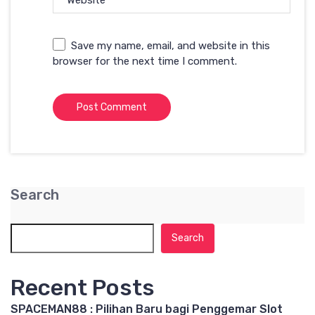
Website
Save my name, email, and website in this
browser for the next time I comment.
Search
Search
Recent Posts
SPACEMAN88 : Pilihan Baru bagi Penggemar Slot