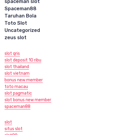
spaceman slot
Spaceman88
Taruhan Bola
Toto Slot
Uncategorized
zeus slot
slot qris
slot deposit 10 ribu
slot thailand
slot vietnam
bonus new member
toto macau
slot pagmatic
slot bonus new member
spaceman88
slot
situs slot