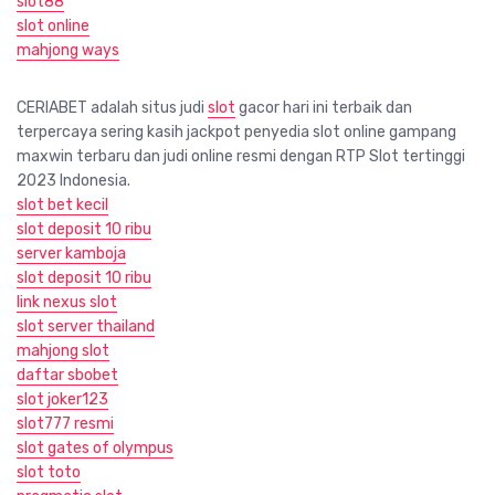
slot88
slot online
mahjong ways
CERIABET adalah situs judi
slot
gacor hari ini terbaik dan
terpercaya sering kasih jackpot penyedia slot online gampang
maxwin terbaru dan judi online resmi dengan RTP Slot tertinggi
2023 Indonesia.
slot bet kecil
slot deposit 10 ribu
server kamboja
slot deposit 10 ribu
link nexus slot
slot server thailand
mahjong slot
daftar sbobet
slot joker123
slot777 resmi
slot gates of olympus
slot toto