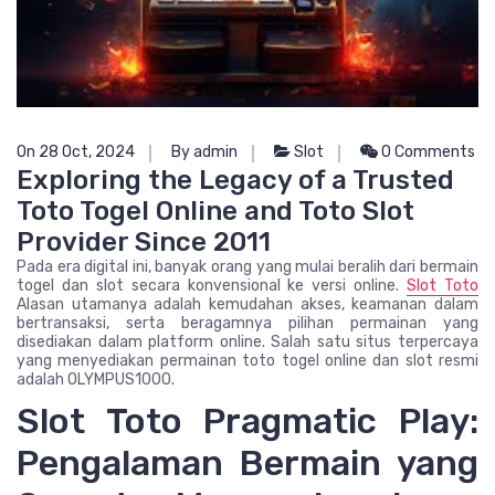
On 28 Oct, 2024
By admin
Slot
0 Comments
Exploring the Legacy of a Trusted
Toto Togel Online and Toto Slot
Provider Since 2011
Pada era digital ini, banyak orang yang mulai beralih dari bermain
togel dan slot secara konvensional ke versi online.
Slot Toto
Alasan utamanya adalah kemudahan akses, keamanan dalam
bertransaksi, serta beragamnya pilihan permainan yang
disediakan dalam platform online. Salah satu situs terpercaya
yang menyediakan permainan toto togel online dan slot resmi
adalah OLYMPUS1000.
Slot Toto Pragmatic Play:
Pengalaman Bermain yang