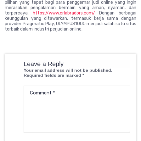
pilihan yang tepat bagi para penggemar judi online yang ingin
merasakan pengalaman bermain yang aman, nyaman, dan
terpercaya.
https://www.crlabradors.com/
Dengan berbagai
keunggulan yang ditawarkan, termasuk kerja sama dengan
provider Pragmatic Play, OLYMPUS1000 menjadi salah satu situs
terbaik dalam industri perjudian online.
Leave a Reply
Your email address will not be published.
Required fields are marked
*
Comment
*