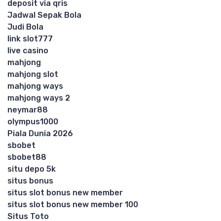
deposit via qris
Jadwal Sepak Bola
Judi Bola
link slot777
live casino
mahjong
mahjong slot
mahjong ways
mahjong ways 2
neymar88
olympus1000
Piala Dunia 2026
sbobet
sbobet88
situ depo 5k
situs bonus
situs slot bonus new member
situs slot bonus new member 100
Situs Toto