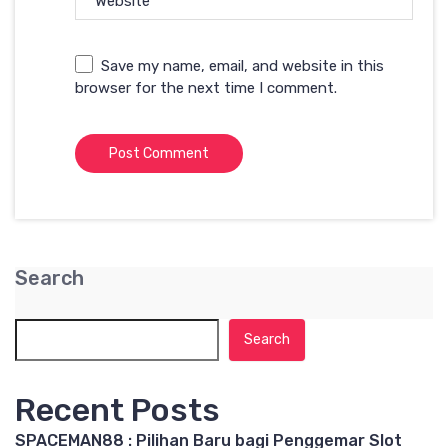
Website
Save my name, email, and website in this
browser for the next time I comment.
Search
Search
Recent Posts
SPACEMAN88 : Pilihan Baru bagi Penggemar Slot