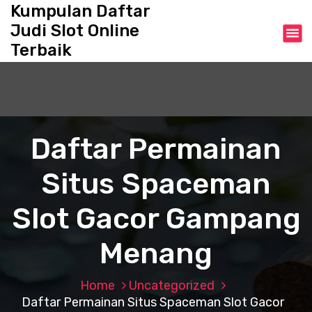
S
Kumpulan Daftar
k
Judi Slot Online
i
Terbaik
p
t
o
c
o
n
Daftar Permainan
t
e
Situs Spaceman
n
t
Slot Gacor Gampang
Menang
Home
Uncategorized
Daftar Permainan Situs Spaceman Slot Gacor