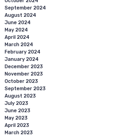
October 2024
September 2024
August 2024
June 2024
May 2024
April 2024
March 2024
February 2024
January 2024
December 2023
November 2023
October 2023
September 2023
August 2023
July 2023
June 2023
May 2023
April 2023
March 2023