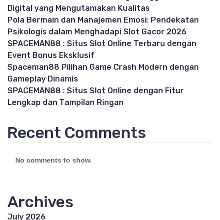
Digital yang Mengutamakan Kualitas
Pola Bermain dan Manajemen Emosi: Pendekatan
Psikologis dalam Menghadapi Slot Gacor 2026
SPACEMAN88 : Situs Slot Online Terbaru dengan
Event Bonus Eksklusif
Spaceman88 Pilihan Game Crash Modern dengan
Gameplay Dinamis
SPACEMAN88 : Situs Slot Online dengan Fitur
Lengkap dan Tampilan Ringan
Recent Comments
No comments to show.
Archives
July 2026