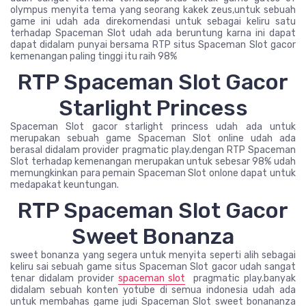
olympus menyita tema yang seorang kakek zeus,untuk sebuah
game ini udah ada direkomendasi untuk sebagai keliru satu
terhadap Spaceman Slot udah ada beruntung karna ini dapat
dapat didalam punyai bersama RTP situs Spaceman Slot gacor
kemenangan paling tinggi itu raih 98%
RTP Spaceman Slot Gacor
Starlight Princess
Spaceman Slot gacor starlight princess udah ada untuk
merupakan sebuah game Spaceman Slot online udah ada
berasal didalam provider pragmatic play.dengan RTP Spaceman
Slot terhadap kemenangan merupakan untuk sebesar 98% udah
memungkinkan para pemain Spaceman Slot onlone dapat untuk
medapakat keuntungan.
RTP Spaceman Slot Gacor
Sweet Bonanza
sweet bonanza yang segera untuk menyita seperti alih sebagai
keliru sai sebuah game situs Spaceman Slot gacor udah sangat
tenar didalam provider
spaceman slot
pragmatic play.banyak
didalam sebuah konten yotube di semua indonesia udah ada
untuk membahas game judi Spaceman Slot sweet bonananza