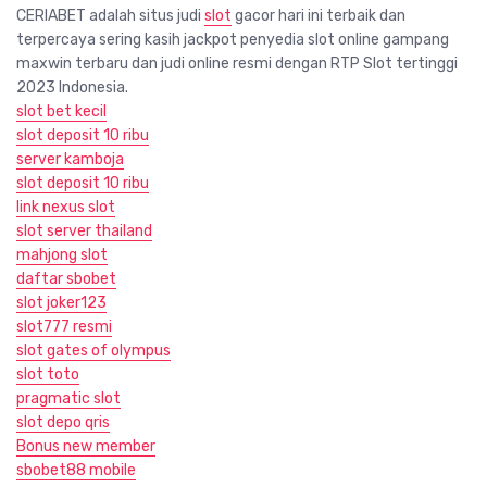
CERIABET adalah situs judi
slot
gacor hari ini terbaik dan
terpercaya sering kasih jackpot penyedia slot online gampang
maxwin terbaru dan judi online resmi dengan RTP Slot tertinggi
2023 Indonesia.
slot bet kecil
slot deposit 10 ribu
server kamboja
slot deposit 10 ribu
link nexus slot
slot server thailand
mahjong slot
daftar sbobet
slot joker123
slot777 resmi
slot gates of olympus
slot toto
pragmatic slot
slot depo qris
Bonus new member
sbobet88 mobile