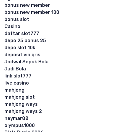
bonus new member
bonus new member 100
bonus slot
Casino
daftar slot777
depo 25 bonus 25
depo slot 10k
deposit via qris
Jadwal Sepak Bola
Judi Bola
link slot777
live casino
mahjong
mahjong slot
mahjong ways
mahjong ways 2
neymar88
olympus1000