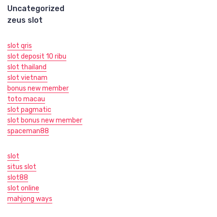
Uncategorized
zeus slot
slot qris
slot deposit 10 ribu
slot thailand
slot vietnam
bonus new member
toto macau
slot pagmatic
slot bonus new member
spaceman88
slot
situs slot
slot88
slot online
mahjong ways