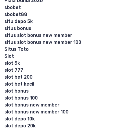
Piala Dunia 2026
sbobet
sbobet88
situ depo 5k
situs bonus
situs slot bonus new member
situs slot bonus new member 100
Situs Toto
Slot
slot 5k
slot 777
slot bet 200
slot bet kecil
slot bonus
slot bonus 100
slot bonus new member
slot bonus new member 100
slot depo 10k
slot depo 20k