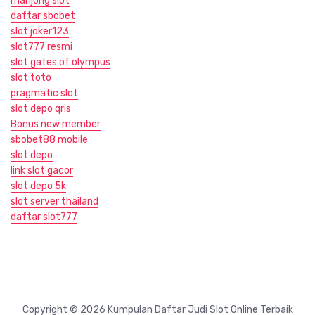
mahjong slot
daftar sbobet
slot joker123
slot777 resmi
slot gates of olympus
slot toto
pragmatic slot
slot depo qris
Bonus new member
sbobet88 mobile
slot depo
link slot gacor
slot depo 5k
slot server thailand
daftar slot777
Copyright © 2026 Kumpulan Daftar Judi Slot Online Terbaik