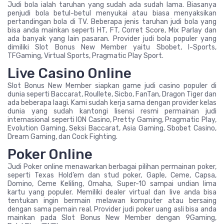
Judi bola ialah taruhan yang sudah ada sudah lama. Biasanya
penjudi bola betul-betul menyukai atau biasa menyaksikan
pertandingan bola di TV. Beberapa jenis taruhan judi bola yang
bisa anda mainkan seperti HT, FT, Corret Score, Mix Parlay dan
ada banyak yang lain pasaran. Provider judi bola populer yang
dimiliki Slot Bonus New Member yaitu Sbobet, I-Sports,
TFGaming, Virtual Sports, Pragmatic Play Sport.
Live Casino Online
Slot Bonus New Member siapkan game judi casino populer di
dunia seperti Baccarat, Roullete, Sicbo, FanTan, Dragon Tiger dan
ada beberapa laagi. Kami sudah kerja sama dengan provider kelas
dunia yang sudah kantongi lisensi resmi permainan judi
internasional seperti ION Casino, Pretty Gaming, Pragmatic Play,
Evolution Gaming, Seksi Baccarat, Asia Gaming, Sbobet Casino,
Dream Gaming, dan Cock Fighting.
Poker Online
Judi Poker online menawarkan berbagai pilihan permainan poker,
seperti Texas Hold’em dan stud poker, Gaple, Ceme, Capsa,
Domino, Ceme Keliling, Omaha, Super-10 sampai undian lima
kartu yang populer. Memiliki dealer virtual dan live anda bisa
tentukan ingin bermain melawan komputer atau bersaing
dengan sama pemain real. Provider judi poker uang asli bisa anda
mainkan pada Slot Bonus New Member dengan 9Gaming,