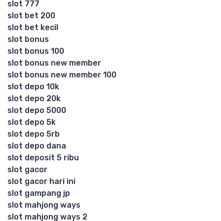
slot 777
slot bet 200
slot bet kecil
slot bonus
slot bonus 100
slot bonus new member
slot bonus new member 100
slot depo 10k
slot depo 20k
slot depo 5000
slot depo 5k
slot depo 5rb
slot depo dana
slot deposit 5 ribu
slot gacor
slot gacor hari ini
slot gampang jp
slot mahjong ways
slot mahjong ways 2