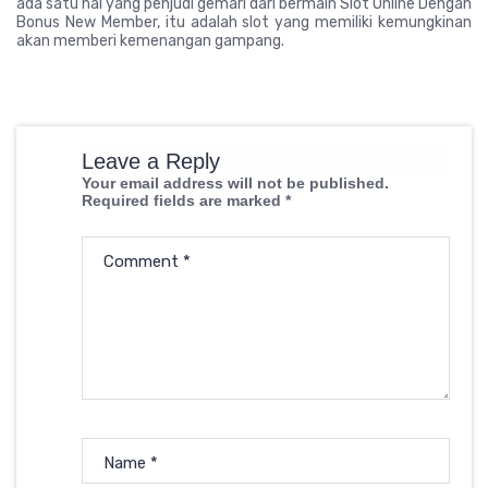
ada satu hal yang penjudi gemari dari bermain Slot Online Dengan
Bonus New Member, itu adalah slot yang memiliki kemungkinan
akan memberi kemenangan gampang.
Leave a Reply
Your email address will not be published.
Required fields are marked
*
Comment
*
Name
*