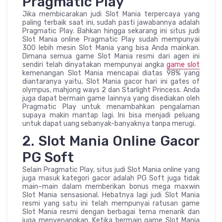
Pragmatic Play
Jika membicarakan judi Slot Mania terpercaya yang
paling terbaik saat ini, sudah pasti jawabannya adalah
Pragmatic Play. Bahkan hingga sekarang ini situs judi
Slot Mania online Pragmatic Play sudah mempunyai
300 lebih mesin Slot Mania yang bisa Anda mainkan.
Dimana semua game Slot Mania resmi dari agen ini
sendiri telah dinyatakan mempunyai angka
game slot
kemenangan Slot Mania mencapai diatas 98% yang
diantaranya yaitu, Slot Mania gacor hari ini gates of
olympus, mahjong ways 2 dan Starlight Princess. Anda
juga dapat bermain game lainnya yang disediakan oleh
Pragmatic Play untuk menambahkan pengalaman
supaya makin mantap lagi. Ini bisa menjadi peluang
untuk dapat uang sebanyak-banyaknya tanpa merugi.
2. Slot Mania Online Gacor
PG Soft
Selain Pragmatic Play, situs judi Slot Mania online yang
juga masuk kategori gacor adalah PG Soft juga tidak
main–main dalam memberikan bonus mega maxwin
Slot Mania sensasional. Hebatnya lagi judi Slot Mania
resmi yang satu ini telah mempunyai ratusan game
Slot Mania resmi dengan berbagai tema menarik dan
juga menyenangkan. Ketika bermain game Slot Mania