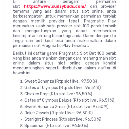
Di antara beragam permainan
slot
https://www.sudsybuds.com/
dari provider
ternama yang ada dalam situs slot online, anda
berkesempatan untuk memainkan permainan terbiak
dengan memilih provider tepat. Pragmatic Play
merupakan salah satu provider slot 100 perak terbaik
dan menguntungkan yang dapat memberikan
kesempatan untung besar bagi anda. Game dengan rtp
tinggi dan bet kecil bisa anda maksimalkan dalam
permainan slot Pragmatic Play tersebut.
Berikut ini daftar game Pragmatic Slot Bet 100 perak
yang bisa anda mainkan dengan cara menang main slot
online dalam situs slot online dengan kondisi
menguntungkan seperti disebutkan dalam daftar di
bawah ini.
Sweet Bonanza (Rtp slot live : 97,50 %)
Gates of Olympus (Rtp slot live : 96,51 %)
Chicken Drop (Rtp slot live : 96,50 %)
Gates of Olympus Deluxe (Rtp slot live : 96,51 %)
Sweet Bonanza Xmas (Rtp slot live : 97,50 %)
Joker Jewels (Rtp slot live : 96,50 %)
Starlight Princess (Rtp slot live : 96,50 %)
Spaceman (Rtp slot live : 96,50 %)