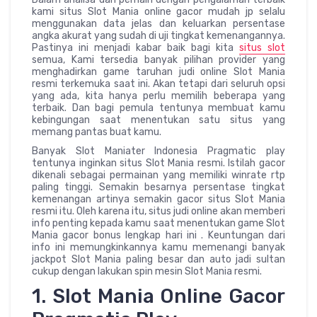
kami situs Slot Mania online gacor mudah jp selalu
menggunakan data jelas dan keluarkan persentase
angka akurat yang sudah di uji tingkat kemenangannya.
Pastinya ini menjadi kabar baik bagi kita
situs slot
semua, Kami tersedia banyak pilihan provider yang
menghadirkan game taruhan judi online Slot Mania
resmi terkemuka saat ini. Akan tetapi dari seluruh opsi
yang ada, kita hanya perlu memilih beberapa yang
terbaik. Dan bagi pemula tentunya membuat kamu
kebingungan saat menentukan satu situs yang
memang pantas buat kamu.
Banyak Slot Maniater Indonesia Pragmatic play
tentunya inginkan situs Slot Mania resmi. Istilah gacor
dikenali sebagai permainan yang memiliki winrate rtp
paling tinggi. Semakin besarnya persentase tingkat
kemenangan artinya semakin gacor situs Slot Mania
resmi itu. Oleh karena itu, situs judi online akan memberi
info penting kepada kamu saat menentukan game Slot
Mania gacor bonus lengkap hari ini . Keuntungan dari
info ini memungkinkannya kamu memenangi banyak
jackpot Slot Mania paling besar dan auto jadi sultan
cukup dengan lakukan spin mesin Slot Mania resmi.
1. Slot Mania Online Gacor