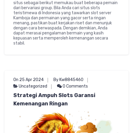
situs sebagai berikut memukau buat beberapa pemain
dari bervariasi group. Bila Anda cari situs slots
teristimewa di Indonesia yang tawarkan slot server
Kamboja dan permainan yang gacor serta ringan
menang, pastikan buat kerjakan riset dan menunjuk
dengan cara berwaspada. Dengan demikian, Anda
dapat merasai pengalaman bermain yang kasih
kepuasan serta memperoleh kemenangan secara
stabil.
On 25 Apr 2024
By Kw8845460
Uncategorized
0 Comments
Strategi Ampuh Slots Garansi
Kemenangan Ringan