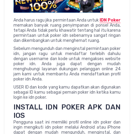
Anda harus ragu jika permintaan Anda untuk
IDN Poker
memakan banyak ruang penyimpanan di ponsel Anda,
tetapi Anda tidak perlu khawatir tentang hal itu karena
permintaan untuk poker idn sebenarnya sangat ringan
dan dikembangkan untuk menghemat ruang.
Sebelum mengunduh dan menginstal permintaan poker
idn, jangan ragu untuk mendaftar terlebih dahulu
dengan username dan kode untuk mengakses website
poker idn. Anda juga dapat dengan mudah
menghubungi layanan dukungan pelanggan online 24
jam kami untuk membantu Anda mendaftarkan profil
poker idn Anda.
USER ID dan kode yang kamu dapatkan akan digunakan
sebagai ID kamu sebagai pemain poker idn ketika kamu
login ke idn poker.
INSTALL IDN POKER APK DAN
IOS
Pengguna saat ini memiliki profil online idn poker dan
ingin mengikuti idn poker melalui Android atau iPhone
dapat dengan mudah mengunduh, menginstal, dan