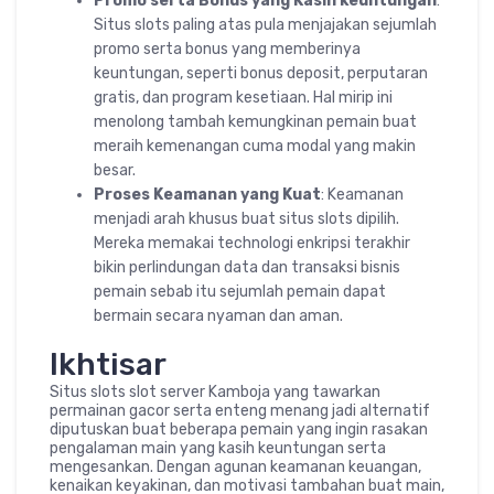
Promo serta Bonus yang Kasih keuntungan
:
Situs slots paling atas pula menjajakan sejumlah
promo serta bonus yang memberinya
keuntungan, seperti bonus deposit, perputaran
gratis, dan program kesetiaan. Hal mirip ini
menolong tambah kemungkinan pemain buat
meraih kemenangan cuma modal yang makin
besar.
Proses Keamanan yang Kuat
: Keamanan
menjadi arah khusus buat situs slots dipilih.
Mereka memakai technologi enkripsi terakhir
bikin perlindungan data dan transaksi bisnis
pemain sebab itu sejumlah pemain dapat
bermain secara nyaman dan aman.
Ikhtisar
Situs slots slot server Kamboja yang tawarkan
permainan gacor serta enteng menang jadi alternatif
diputuskan buat beberapa pemain yang ingin rasakan
pengalaman main yang kasih keuntungan serta
mengesankan. Dengan agunan keamanan keuangan,
kenaikan keyakinan, dan motivasi tambahan buat main,