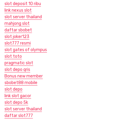
slot deposit 10 ribu
link nexus slot
slot server thailand
mahjong slot
daftar sbobet
slot joker123
slot777 resmi
slot gates of olympus
slot toto
pragmatic slot
slot depo qris
Bonus new member
sbobet88 mobile
slot depo
link slot gacor
slot depo 5k
slot server thailand
daftar slot777