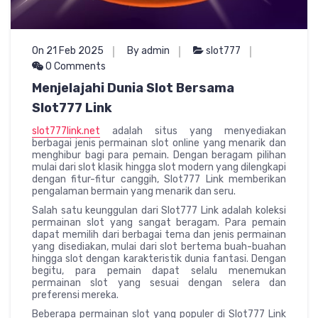
On 21 Feb 2025
By admin
slot777
0 Comments
Menjelajahi Dunia Slot Bersama
Slot777 Link
slot777link.net
adalah situs yang menyediakan
berbagai jenis permainan slot online yang menarik dan
menghibur bagi para pemain. Dengan beragam pilihan
mulai dari slot klasik hingga slot modern yang dilengkapi
dengan fitur-fitur canggih, Slot777 Link memberikan
pengalaman bermain yang menarik dan seru.
Salah satu keunggulan dari Slot777 Link adalah koleksi
permainan slot yang sangat beragam. Para pemain
dapat memilih dari berbagai tema dan jenis permainan
yang disediakan, mulai dari slot bertema buah-buahan
hingga slot dengan karakteristik dunia fantasi. Dengan
begitu, para pemain dapat selalu menemukan
permainan slot yang sesuai dengan selera dan
preferensi mereka.
Beberapa permainan slot yang populer di Slot777 Link