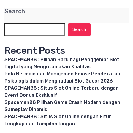
Search
Search
Recent Posts
SPACEMAN88 : Pilihan Baru bagi Penggemar Slot
Digital yang Mengutamakan Kualitas
Pola Bermain dan Manajemen Emosi: Pendekatan
Psikologis dalam Menghadapi Slot Gacor 2026
SPACEMAN88 : Situs Slot Online Terbaru dengan
Event Bonus Eksklusif
Spaceman88 Pilihan Game Crash Modern dengan
Gameplay Dinamis
SPACEMAN88 : Situs Slot Online dengan Fitur
Lengkap dan Tampilan Ringan