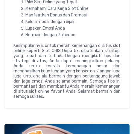
Pilih Slot Online yang Tepat
Memahami Cara Kerja Slot Online
Manfaatkan Bonus dan Promosi
Kelola modal dengan bijak
Lupakan Emosi Anda
Bermain dengan Patience
Kesimpulannya, untuk meraih kemenangan di situs slot
online seperti Slot QRIS Depo 5k, dibutuhkan strategi
yang tepat dan terbaik. Dengan mengikuti tips dan
strategi di atas, Anda dapat meningkatkan peluang
Anda untuk meraih kemenangan besar dan
menghasilkan keuntungan yang konsisten. Jangan lupa
juga untuk selalu bermain dengan bertanggung jawab
dan jaga emosi Anda selama bermain. Semoga tips ini
bermanfaat dan membantu Anda meraih kemenangan
di situs slot online favorit Anda. Selamat bermain dan
semoga sukses.