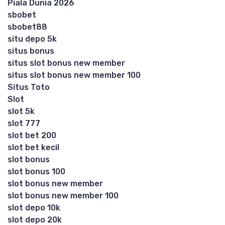
Piala Dunia 2026
sbobet
sbobet88
situ depo 5k
situs bonus
situs slot bonus new member
situs slot bonus new member 100
Situs Toto
Slot
slot 5k
slot 777
slot bet 200
slot bet kecil
slot bonus
slot bonus 100
slot bonus new member
slot bonus new member 100
slot depo 10k
slot depo 20k