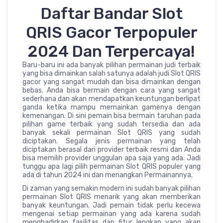
Daftar Bandar Slot
QRIS Gacor Terpopuler
2024 Dan Terpercaya!
Baru-baru ini ada banyak pilihan permainan judi terbaik
yang bisa dimainkan salah satunya adalah judi Slot QRIS
gacor yang sangat mudah dan bisa dimainkan dengan
bebas. Anda bisa bermain dengan cara yang sangat
sederhana dan akan mendapatkan keuntungan berlipat
ganda ketika mampu memainkan gamenya dengan
kemenangan. Di sini pemain bisa bermain taruhan pada
pilihan game terbaik yang sudah tersedia dan ada
banyak sekali permainan Slot QRIS yang sudah
diciptakan. Segala jenis permainan yang telah
diciptakan berasal dari provider terbaik resmi dan Anda
bisa memilih provider unggulan apa saja yang ada. Jadi
tunggu apa lagi pilih permainan Slot QRIS populer yang
ada di tahun 2024 ini dan menangkan Permainannya.
Di zaman yang semakin modern ini sudah banyak pilihan
permainan Slot QRIS menarik yang akan memberikan
banyak keuntungan. Jadi pemain tidak perlu kecewa
mengenai setiap permainan yang ada karena sudah
menghadirkan fasilitas dan fitur lengkap yang akan