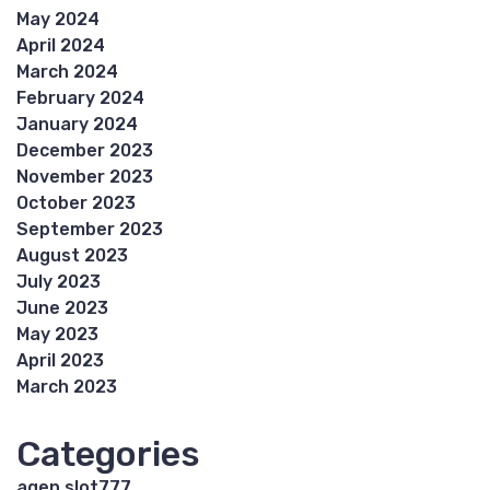
May 2024
April 2024
March 2024
February 2024
January 2024
December 2023
November 2023
October 2023
September 2023
August 2023
July 2023
June 2023
May 2023
April 2023
March 2023
Categories
agen slot777