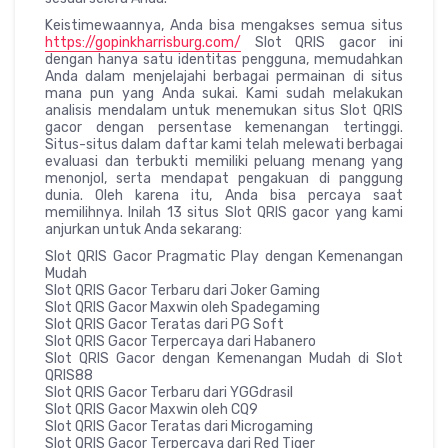
Keistimewaannya, Anda bisa mengakses semua situs
https://gopinkharrisburg.com/
Slot QRIS gacor ini
dengan hanya satu identitas pengguna, memudahkan
Anda dalam menjelajahi berbagai permainan di situs
mana pun yang Anda sukai. Kami sudah melakukan
analisis mendalam untuk menemukan situs Slot QRIS
gacor dengan persentase kemenangan tertinggi.
Situs-situs dalam daftar kami telah melewati berbagai
evaluasi dan terbukti memiliki peluang menang yang
menonjol, serta mendapat pengakuan di panggung
dunia. Oleh karena itu, Anda bisa percaya saat
memilihnya. Inilah 13 situs Slot QRIS gacor yang kami
anjurkan untuk Anda sekarang:
Slot QRIS Gacor Pragmatic Play dengan Kemenangan
Mudah
Slot QRIS Gacor Terbaru dari Joker Gaming
Slot QRIS Gacor Maxwin oleh Spadegaming
Slot QRIS Gacor Teratas dari PG Soft
Slot QRIS Gacor Terpercaya dari Habanero
Slot QRIS Gacor dengan Kemenangan Mudah di Slot
QRIS88
Slot QRIS Gacor Terbaru dari YGGdrasil
Slot QRIS Gacor Maxwin oleh CQ9
Slot QRIS Gacor Teratas dari Microgaming
Slot QRIS Gacor Terpercaya dari Red Tiger