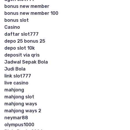
bonus new member
bonus new member 100
bonus slot
Casino
daftar slot777
depo 25 bonus 25
depo slot 10k
deposit via qris
Jadwal Sepak Bola
Judi Bola
link slot777
live casino
mahjong
mahjong slot
mahjong ways
mahjong ways 2
neymar88
olympus1000