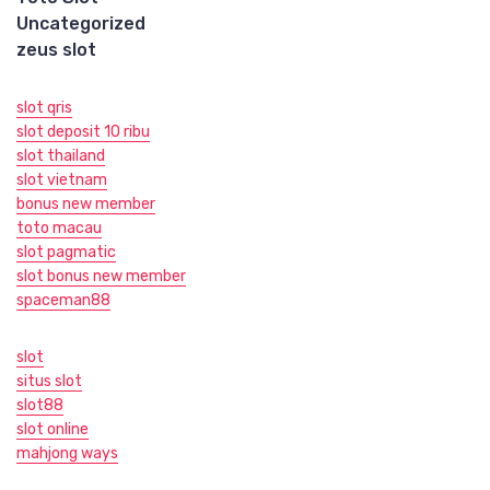
Uncategorized
zeus slot
slot qris
slot deposit 10 ribu
slot thailand
slot vietnam
bonus new member
toto macau
slot pagmatic
slot bonus new member
spaceman88
slot
situs slot
slot88
slot online
mahjong ways