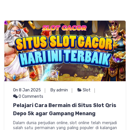
On 8 Jan 2025
By admin
Slot
0 Comments
Pelajari Cara Bermain di Situs Slot Qris
Depo 5k agar Gampang Menang
Dalam dunia perjudian online, slot online telah menjadi
salah satu permainan yang paling populer di kalangan