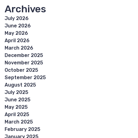
Archives
July 2026
June 2026
May 2026
April 2026
March 2026
December 2025
November 2025
October 2025
September 2025
August 2025
July 2025
June 2025
May 2025
April 2025
March 2025
February 2025
January 2025