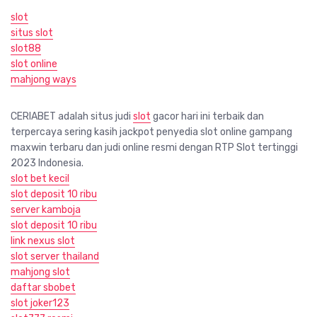
slot
situs slot
slot88
slot online
mahjong ways
CERIABET adalah situs judi
slot
gacor hari ini terbaik dan
terpercaya sering kasih jackpot penyedia slot online gampang
maxwin terbaru dan judi online resmi dengan RTP Slot tertinggi
2023 Indonesia.
slot bet kecil
slot deposit 10 ribu
server kamboja
slot deposit 10 ribu
link nexus slot
slot server thailand
mahjong slot
daftar sbobet
slot joker123