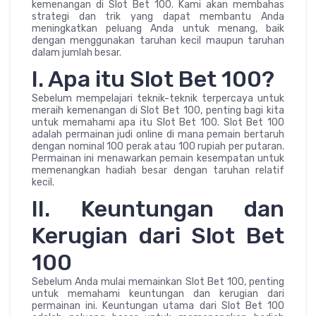
kemenangan di Slot Bet 100. Kami akan membahas
strategi dan trik yang dapat membantu Anda
meningkatkan peluang Anda untuk menang, baik
dengan menggunakan taruhan kecil maupun taruhan
dalam jumlah besar.
I. Apa itu Slot Bet 100?
Sebelum mempelajari teknik-teknik terpercaya untuk
meraih kemenangan di Slot Bet 100, penting bagi kita
untuk memahami apa itu Slot Bet 100. Slot Bet 100
adalah permainan judi online di mana pemain bertaruh
dengan nominal 100 perak atau 100 rupiah per putaran.
Permainan ini menawarkan pemain kesempatan untuk
memenangkan hadiah besar dengan taruhan relatif
kecil.
II. Keuntungan dan
Kerugian dari Slot Bet
100
Sebelum Anda mulai memainkan Slot Bet 100, penting
untuk memahami keuntungan dan kerugian dari
permainan ini. Keuntungan utama dari Slot Bet 100