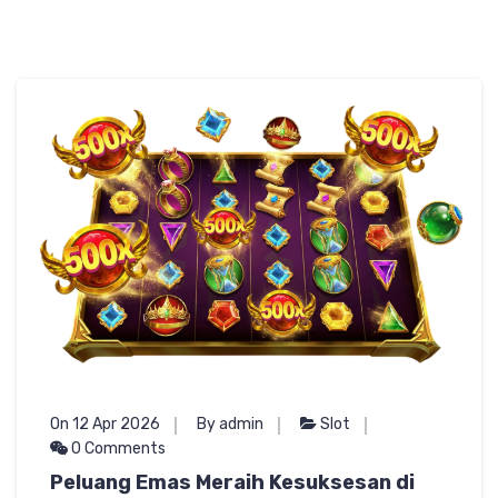
On 12 Apr 2026
By admin
Slot
0 Comments
Peluang Emas Meraih Kesuksesan di