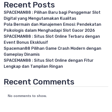
Recent Posts
SPACEMAN88 : Pilihan Baru bagi Penggemar Slot
Digital yang Mengutamakan Kualitas
Pola Bermain dan Manajemen Emosi: Pendekatan
Psikologis dalam Menghadapi Slot Gacor 2026
SPACEMAN88 : Situs Slot Online Terbaru dengan
Event Bonus Eksklusif
Spaceman88 Pilihan Game Crash Modern dengan
Gameplay Dinamis
SPACEMAN88 : Situs Slot Online dengan Fitur
Lengkap dan Tampilan Ringan
Recent Comments
No comments to show.