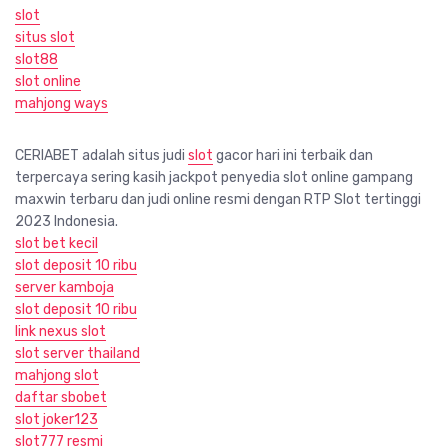
slot
situs slot
slot88
slot online
mahjong ways
CERIABET adalah situs judi
slot
gacor hari ini terbaik dan
terpercaya sering kasih jackpot penyedia slot online gampang
maxwin terbaru dan judi online resmi dengan RTP Slot tertinggi
2023 Indonesia.
slot bet kecil
slot deposit 10 ribu
server kamboja
slot deposit 10 ribu
link nexus slot
slot server thailand
mahjong slot
daftar sbobet
slot joker123
slot777 resmi