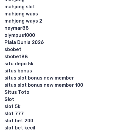
mahjong slot
mahjong ways
mahjong ways 2
neymar88
olympus1000
Piala Dunia 2026
sbobet
sbobet88
situ depo 5k
situs bonus
situs slot bonus new member
situs slot bonus new member 100
Situs Toto
Slot
slot 5k
slot 777
slot bet 200
slot bet kecil