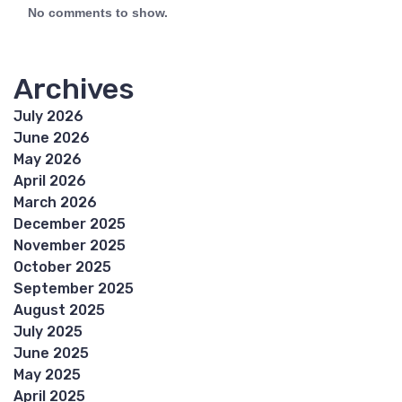
No comments to show.
Archives
July 2026
June 2026
May 2026
April 2026
March 2026
December 2025
November 2025
October 2025
September 2025
August 2025
July 2025
June 2025
May 2025
April 2025