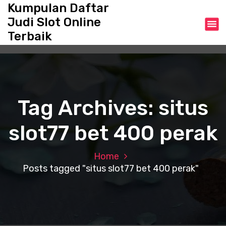
S
Kumpulan Daftar
k
Judi Slot Online
i
Terbaik
p
t
o
c
o
n
Tag Archives: situs
t
e
slot77 bet 400 perak
n
t
Home
Posts tagged "situs slot77 bet 400 perak"