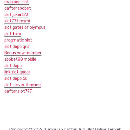
mahjong slot
daftar sbobet
slot joker123
slot777 resmi
slot gates of olympus
slot toto
pragmatic slot
slot depo qris
Bonus new member
sbobet88 mobile
slot depo
link slot gacor
slot depo 5k
slot server thailand
daftar slot777
Copyright © 2026 Kumpulan Daftar Judi Slot Online Terbaik