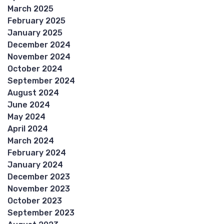
March 2025
February 2025
January 2025
December 2024
November 2024
October 2024
September 2024
August 2024
June 2024
May 2024
April 2024
March 2024
February 2024
January 2024
December 2023
November 2023
October 2023
September 2023