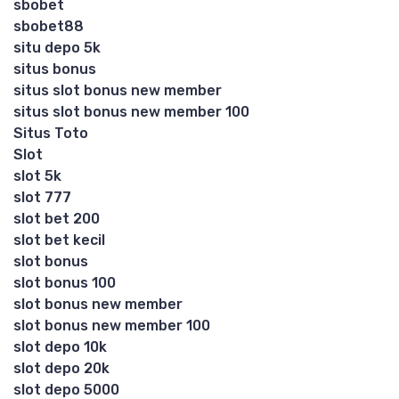
sbobet
sbobet88
situ depo 5k
situs bonus
situs slot bonus new member
situs slot bonus new member 100
Situs Toto
Slot
slot 5k
slot 777
slot bet 200
slot bet kecil
slot bonus
slot bonus 100
slot bonus new member
slot bonus new member 100
slot depo 10k
slot depo 20k
slot depo 5000