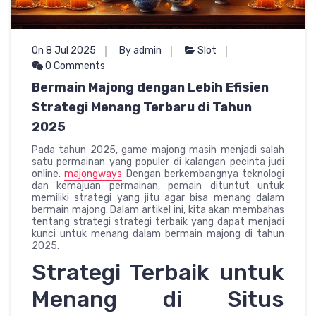
On 8 Jul 2025
By admin
Slot
0 Comments
Bermain Majong dengan Lebih Efisien
Strategi Menang Terbaru di Tahun
2025
Pada tahun 2025, game majong masih menjadi salah
satu permainan yang populer di kalangan pecinta judi
online.
majongways
Dengan berkembangnya teknologi
dan kemajuan permainan, pemain dituntut untuk
memiliki strategi yang jitu agar bisa menang dalam
bermain majong. Dalam artikel ini, kita akan membahas
tentang strategi strategi terbaik yang dapat menjadi
kunci untuk menang dalam bermain majong di tahun
2025.
Strategi Terbaik untuk
Menang di Situs