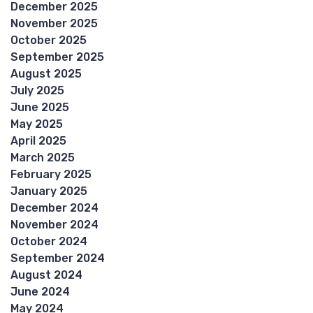
December 2025
November 2025
October 2025
September 2025
August 2025
July 2025
June 2025
May 2025
April 2025
March 2025
February 2025
January 2025
December 2024
November 2024
October 2024
September 2024
August 2024
June 2024
May 2024