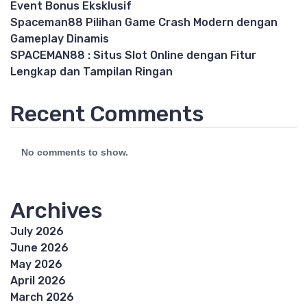
Event Bonus Eksklusif
Spaceman88 Pilihan Game Crash Modern dengan
Gameplay Dinamis
SPACEMAN88 : Situs Slot Online dengan Fitur
Lengkap dan Tampilan Ringan
Recent Comments
No comments to show.
Archives
July 2026
June 2026
May 2026
April 2026
March 2026