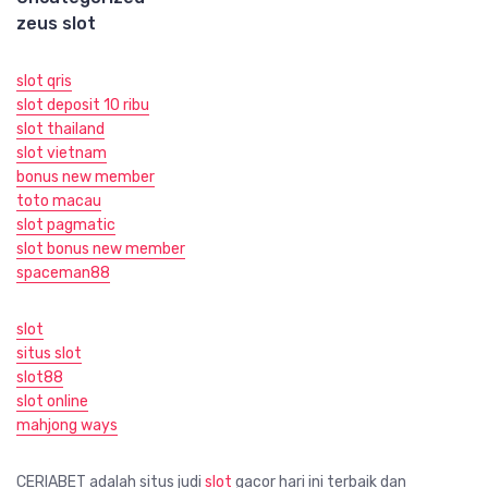
zeus slot
slot qris
slot deposit 10 ribu
slot thailand
slot vietnam
bonus new member
toto macau
slot pagmatic
slot bonus new member
spaceman88
slot
situs slot
slot88
slot online
mahjong ways
CERIABET adalah situs judi
slot
gacor hari ini terbaik dan