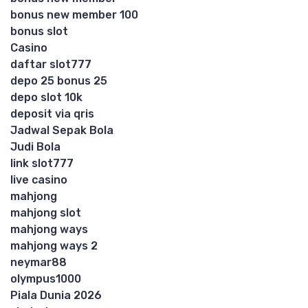
bonus new member 100
bonus slot
Casino
daftar slot777
depo 25 bonus 25
depo slot 10k
deposit via qris
Jadwal Sepak Bola
Judi Bola
link slot777
live casino
mahjong
mahjong slot
mahjong ways
mahjong ways 2
neymar88
olympus1000
Piala Dunia 2026