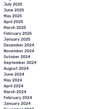
July 2025
June 2025
May 2025
April 2025
March 2025
February 2025
January 2025
December 2024
November 2024
October 2024
September 2024
August 2024
June 2024
May 2024
April 2024
March 2024
February 2024
January 2024