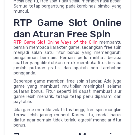
Meski begitu, free spin tidak selalu memberi hasil besar.
Semua tetap bergantung pada kombinasi simbol yang
muncul.
RTP Game Slot Online
dan Aturan Free Spin
RTP Game Slot Online Ways of the Qillin
membantu
pemain membaca karakter game, sedangkan free spin
menjadi salah satu fitur bonus yang memengaruhi
pengalaman bermain. Pemain perlu melihat berapa
scatter yang dibutuhkan untuk membuka fitur, berapa
jumlah putaran gratis, dan apakah ada tambahan
pengganda.
Beberapa game memberi free spin standar. Ada juga
game yang membuat multiplier meningkat selama
putaran bonus. Fitur seperti ini dapat membuat alur
game lebih menarik, tetapi tetap perlu dipahami dari
paytable.
Jika game memiliki volatilitas tinggi, free spin mungkin
terasa lebih jarang muncul. Karena itu, modal harus
diatur agar pemain tidak terlalu agresif mengejar fitur
bonus.