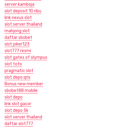
server kamboja
slot deposit 10 ribu
link nexus slot
slot server thailand
mahjong slot
daftar sbobet
slot joker123
slot777 resmi
slot gates of olympus
slot toto
pragmatic slot
slot depo qris
Bonus new member
sbobet88 mobile
slot depo
link slot gacor
slot depo 5k
slot server thailand
daftar slot777