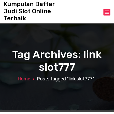
S
Kumpulan Daftar
k
Judi Slot Online
i
Terbaik
p
t
o
c
o
n
Tag Archives: link
t
e
slot777
n
t
Home
Posts tagged "link slot777"