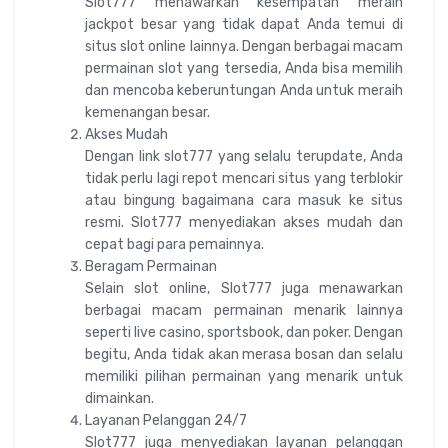
Slot777 menawarkan kesempatan meraih
jackpot besar yang tidak dapat Anda temui di
situs slot online lainnya. Dengan berbagai macam
permainan slot yang tersedia, Anda bisa memilih
dan mencoba keberuntungan Anda untuk meraih
kemenangan besar.
Akses Mudah
Dengan link slot777 yang selalu terupdate, Anda
tidak perlu lagi repot mencari situs yang terblokir
atau bingung bagaimana cara masuk ke situs
resmi. Slot777 menyediakan akses mudah dan
cepat bagi para pemainnya.
Beragam Permainan
Selain slot online, Slot777 juga menawarkan
berbagai macam permainan menarik lainnya
seperti live casino, sportsbook, dan poker. Dengan
begitu, Anda tidak akan merasa bosan dan selalu
memiliki pilihan permainan yang menarik untuk
dimainkan.
Layanan Pelanggan 24/7
Slot777 juga menyediakan layanan pelanggan