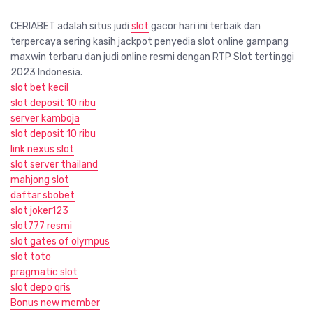
CERIABET adalah situs judi
slot
gacor hari ini terbaik dan
terpercaya sering kasih jackpot penyedia slot online gampang
maxwin terbaru dan judi online resmi dengan RTP Slot tertinggi
2023 Indonesia.
slot bet kecil
slot deposit 10 ribu
server kamboja
slot deposit 10 ribu
link nexus slot
slot server thailand
mahjong slot
daftar sbobet
slot joker123
slot777 resmi
slot gates of olympus
slot toto
pragmatic slot
slot depo qris
Bonus new member