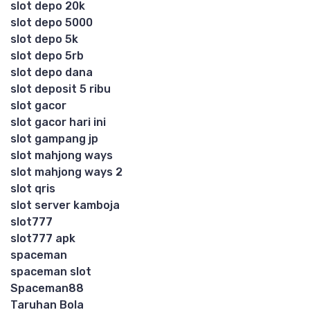
slot depo 20k
slot depo 5000
slot depo 5k
slot depo 5rb
slot depo dana
slot deposit 5 ribu
slot gacor
slot gacor hari ini
slot gampang jp
slot mahjong ways
slot mahjong ways 2
slot qris
slot server kamboja
slot777
slot777 apk
spaceman
spaceman slot
Spaceman88
Taruhan Bola