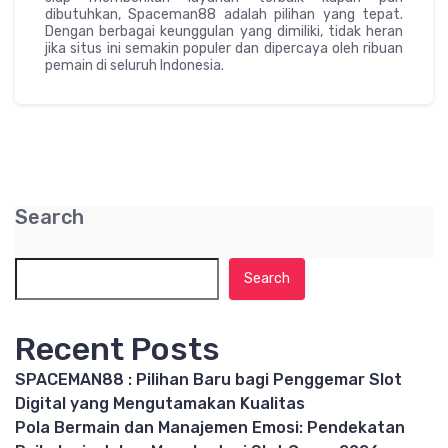
dibutuhkan, Spaceman88 adalah pilihan yang tepat.
Dengan berbagai keunggulan yang dimiliki, tidak heran
jika situs ini semakin populer dan dipercaya oleh ribuan
pemain di seluruh Indonesia.
Search
Search
Recent Posts
SPACEMAN88 : Pilihan Baru bagi Penggemar Slot
Digital yang Mengutamakan Kualitas
Pola Bermain dan Manajemen Emosi: Pendekatan