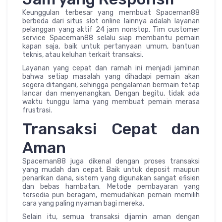
Keunggulan terbesar yang membuat Spaceman88
berbeda dari situs slot online lainnya adalah layanan
pelanggan yang aktif 24 jam nonstop. Tim customer
service Spaceman88 selalu siap membantu pemain
kapan saja, baik untuk pertanyaan umum, bantuan
teknis, atau keluhan terkait transaksi.
Layanan yang cepat dan ramah ini menjadi jaminan
bahwa setiap masalah yang dihadapi pemain akan
segera ditangani, sehingga pengalaman bermain tetap
lancar dan menyenangkan. Dengan begitu, tidak ada
waktu tunggu lama yang membuat pemain merasa
frustrasi.
Transaksi Cepat dan
Aman
Spaceman88 juga dikenal dengan proses transaksi
yang mudah dan cepat. Baik untuk deposit maupun
penarikan dana, sistem yang digunakan sangat efisien
dan bebas hambatan. Metode pembayaran yang
tersedia pun beragam, memudahkan pemain memilih
cara yang paling nyaman bagi mereka.
Selain itu, semua transaksi dijamin aman dengan