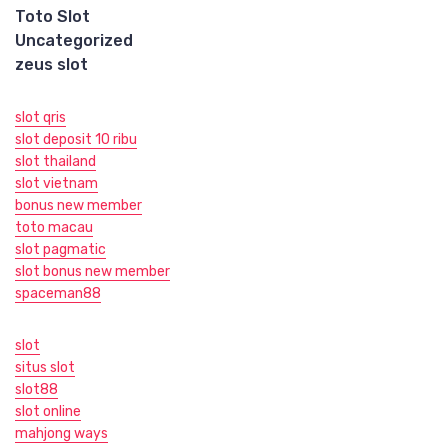
Toto Slot
Uncategorized
zeus slot
slot qris
slot deposit 10 ribu
slot thailand
slot vietnam
bonus new member
toto macau
slot pagmatic
slot bonus new member
spaceman88
slot
situs slot
slot88
slot online
mahjong ways