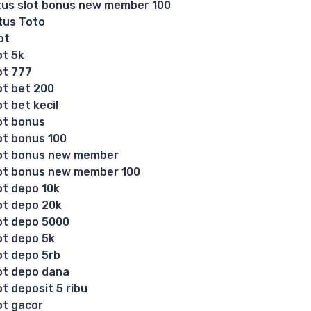
tus slot bonus new member 100
tus Toto
ot
ot 5k
ot 777
ot bet 200
ot bet kecil
ot bonus
ot bonus 100
ot bonus new member
ot bonus new member 100
ot depo 10k
ot depo 20k
ot depo 5000
ot depo 5k
ot depo 5rb
ot depo dana
ot deposit 5 ribu
ot gacor