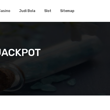
Casino
Judi Bola
Slot
Sitemap
SJACKPOT