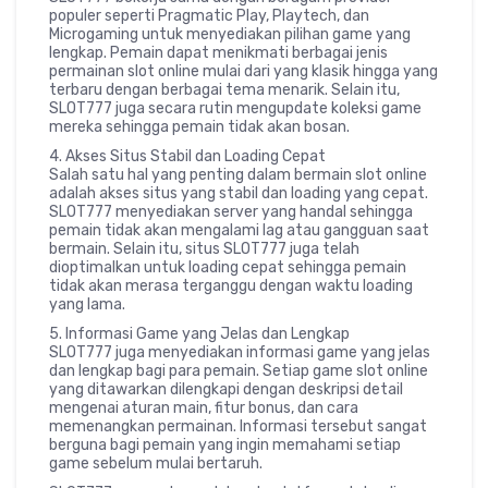
populer seperti Pragmatic Play, Playtech, dan
Microgaming untuk menyediakan pilihan game yang
lengkap. Pemain dapat menikmati berbagai jenis
permainan slot online mulai dari yang klasik hingga yang
terbaru dengan berbagai tema menarik. Selain itu,
SLOT777 juga secara rutin mengupdate koleksi game
mereka sehingga pemain tidak akan bosan.
4. Akses Situs Stabil dan Loading Cepat
Salah satu hal yang penting dalam bermain slot online
adalah akses situs yang stabil dan loading yang cepat.
SLOT777 menyediakan server yang handal sehingga
pemain tidak akan mengalami lag atau gangguan saat
bermain. Selain itu, situs SLOT777 juga telah
dioptimalkan untuk loading cepat sehingga pemain
tidak akan merasa terganggu dengan waktu loading
yang lama.
5. Informasi Game yang Jelas dan Lengkap
SLOT777 juga menyediakan informasi game yang jelas
dan lengkap bagi para pemain. Setiap game slot online
yang ditawarkan dilengkapi dengan deskripsi detail
mengenai aturan main, fitur bonus, dan cara
memenangkan permainan. Informasi tersebut sangat
berguna bagi pemain yang ingin memahami setiap
game sebelum mulai bertaruh.