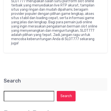
SLOT777 merupakan salah satu platform slot online
terbaik yang menyediakan live RTP akurat, tampilan
situs yang ringan dan mudah dipahami, beragam
provider populer dengan pilihan game lengkap, akses
situs stabil dan loading cepat, serta informasi game
yang jelas dan lengkap. Bagi para pemain judi online
yang ingin merasakan pengalaman bermain slot online
yang menyenangkan dan menguntungkan, SLOT777
adalah pilihan yang tepat. Jadi, jangan ragu untuk
mencoba keberuntungan Anda di SLOT777 sekarang
juga!
Search
Search