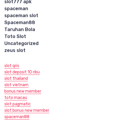
slot777 apk
spaceman
spaceman slot
Spaceman88
Taruhan Bola
Toto Slot
Uncategorized
zeus slot
slot qris
slot deposit 10 ribu
slot thailand
slot vietnam
bonus new member
toto macau
slot pagmatic
slot bonus new member
spaceman88