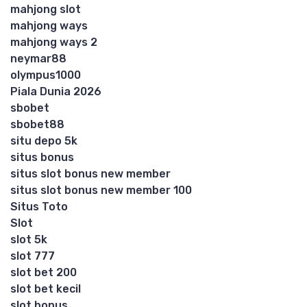
mahjong slot
mahjong ways
mahjong ways 2
neymar88
olympus1000
Piala Dunia 2026
sbobet
sbobet88
situ depo 5k
situs bonus
situs slot bonus new member
situs slot bonus new member 100
Situs Toto
Slot
slot 5k
slot 777
slot bet 200
slot bet kecil
slot bonus