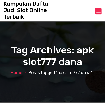
S
Kumpulan Daftar
k
Judi Slot Online
i
Terbaik
p
t
o
c
o
n
Tag Archives: apk
t
e
slot777 dana
n
t
Home
Posts tagged "apk slot777 dana"