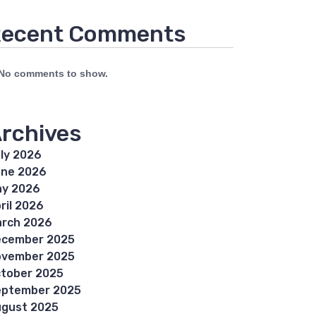
ecent Comments
No comments to show.
rchives
ly 2026
ne 2026
y 2026
ril 2026
rch 2026
ecember 2025
ovember 2025
tober 2025
eptember 2025
gust 2025