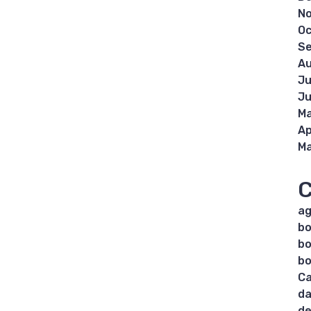
N
Oc
S
Au
Ju
Ju
Ma
Ap
Ma
C
ag
b
bo
bo
Ca
da
de