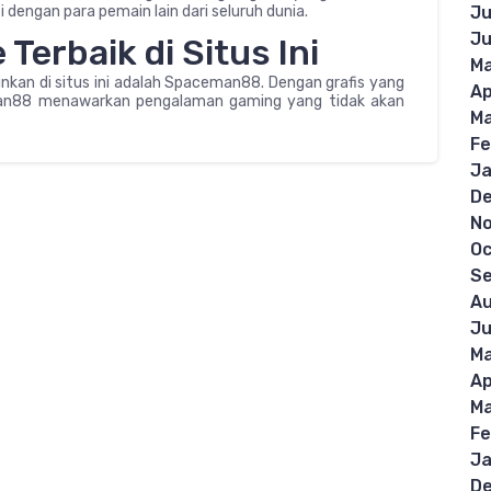
dengan para pemain lain dari seluruh dunia.
Ju
Ju
erbaik di Situs Ini
Ma
kan di situs ini adalah Spaceman88. Dengan grafis yang
Ap
n88 menawarkan pengalaman gaming yang tidak akan
Ma
Fe
Ja
D
N
Oc
S
Au
Ju
Ma
Ap
Ma
Fe
Ja
D