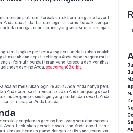
R
g mencari platform terbaik untuk bermain game favorit
ini Anda dapat daftar dan login di game terbaik dengan
arik dan pengalaman gaming yang seru, situs ini menjadi
g seru, langkah pertama yang perlu Anda lakukan adalah
A
angat mudah dan cepat, sehingga Anda dapat segera mulai
gisi formulir pendaftaran yang tersedia dan verifikasi
Ju
tualangan gaming Anda.
spaceman88 orbit
Ju
Ma
Ap
ya adalah melakukan login ke akun Anda. Anda hanya perlu
ah Anda buat saat mendaftar, dan Anda langsung dapat
Ma
us ini. Dengan proses login yang mudah dan cepat, Anda
D
 dan di mana pun Anda berada.
N
nda
Oc
an memulai pengalaman gaming baru yang seru dan menarik.
S
in Anda tidak akan pernah bosan, dan Anda dapat terus
Au
mati sensasi bermain game dengan grafis yang memukau