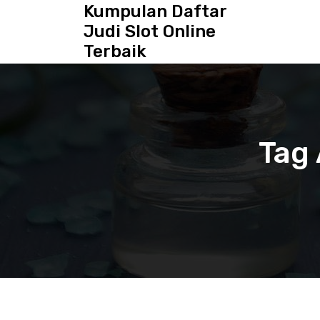
S
Kumpulan Daftar
k
Judi Slot Online
i
Terbaik
p
t
o
c
o
n
Tag
t
e
n
t