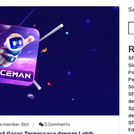
S
R
SP
Sl
Po
Pe
Sl
SP
de
Sp
de
SP
ew member
,
Slot
0 Comments
Fi
lot Gacor Terpercaya dengan Lebih