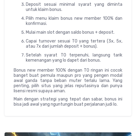
Deposit sesuai minimal syarat yang diminta
untuk klaim bonus.
Pilih menu klaim bonus new member 100% dan
konfirmasi.
Mulai main slot dengan saldo bonus + deposit.
Capai turnover sesuai TO yang tertera (3x, 5x,
atau 7x dari jumlah deposit + bonus).
Setelah syarat TO terpenuhi, langsung tarik
kemenangan yang lo dapet dari bonus.
Bonus new member 100% dengan TO ringan ini cocok
banget buat pemula maupun pro yang pengen modal
awal ganda tanpa beban muter terlalu lama. Yang
penting, pilih situs yang jelas reputasinya dan punya
lisensi resmi supaya aman.
Main dengan strategi yang tepat dan sabar, bonus ini
bisa jadi awal yang nguntungin buat perjalanan judi lo.