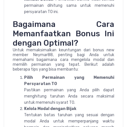
permainan dihitung sama untuk memenuhi
persyaratan TO ini.
Bagaimana Cara
Memanfaatkan Bonus Ini
dengan Optimal?
Untuk memaksimalkan keuntungan dari bonus new
member Neymar88, penting bagi Anda untuk
memahami bagaimana cara mengelola modal dan
memilih permainan yang tepat. Berikut adalah
beberapa tips yang bisa membantu:
Pilih Permainan yang Memenuhi
Persyaratan TO
Pastikan permainan yang Anda pilih dapat
menghitung taruhan Anda secara maksimal
untuk memenuhi syarat TO.
Kelola Modal dengan Bijak
Tentukan batas taruhan yang sesuai dengan
modal Anda untuk memperpanjang waktu