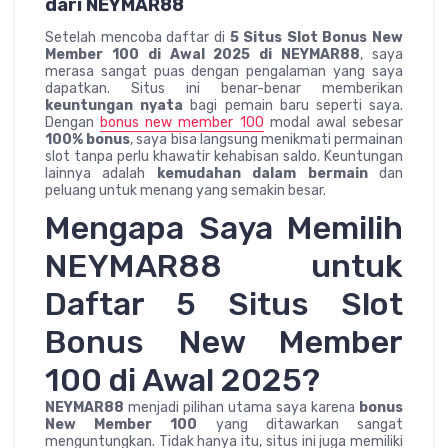
dari NEYMAR88
Setelah mencoba daftar di
5 Situs Slot Bonus New
Member 100 di Awal 2025 di NEYMAR88
, saya
merasa sangat puas dengan pengalaman yang saya
dapatkan. Situs ini benar-benar memberikan
keuntungan nyata
bagi pemain baru seperti saya.
Dengan
bonus new member 100
modal awal sebesar
100% bonus
, saya bisa langsung menikmati permainan
slot tanpa perlu khawatir kehabisan saldo. Keuntungan
lainnya adalah
kemudahan dalam bermain
dan
peluang untuk menang yang semakin besar.
Mengapa Saya Memilih
NEYMAR88 untuk
Daftar 5 Situs Slot
Bonus New Member
100 di Awal 2025?
NEYMAR88
menjadi pilihan utama saya karena
bonus
New Member 100
yang ditawarkan sangat
menguntungkan. Tidak hanya itu, situs ini juga memiliki