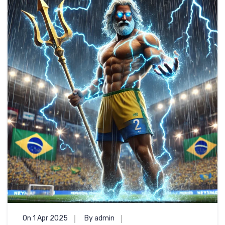
On 1 Apr 2025
By admin