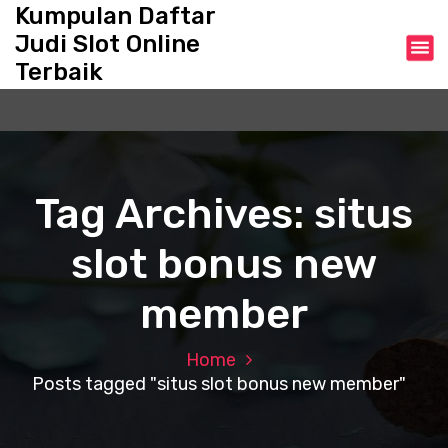
S
Kumpulan Daftar
k
Judi Slot Online
i
Terbaik
p
t
o
c
o
n
Tag Archives: situs
t
e
slot bonus new
n
t
member
Home
Posts tagged "situs slot bonus new member"