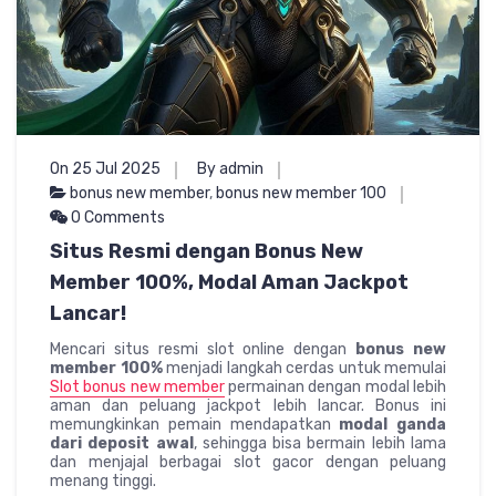
On 25 Jul 2025
By admin
bonus new member
,
bonus new member 100
0 Comments
Situs Resmi dengan Bonus New
Member 100%, Modal Aman Jackpot
Lancar!
Mencari situs resmi slot online dengan
bonus new
member 100%
menjadi langkah cerdas untuk memulai
Slot bonus new member
permainan dengan modal lebih
aman dan peluang jackpot lebih lancar. Bonus ini
memungkinkan pemain mendapatkan
modal ganda
dari deposit awal
, sehingga bisa bermain lebih lama
dan menjajal berbagai slot gacor dengan peluang
menang tinggi.