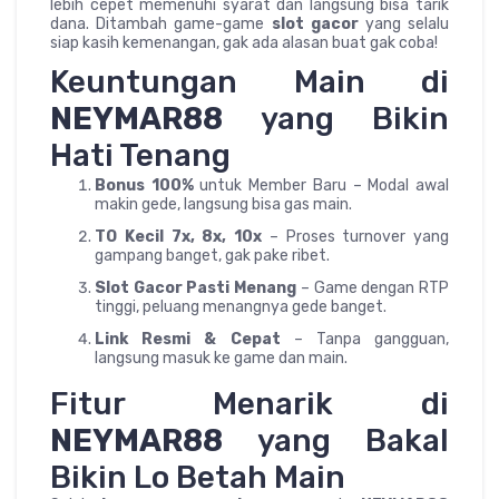
lebih cepet memenuhi syarat dan langsung bisa tarik
dana. Ditambah game-game
slot gacor
yang selalu
siap kasih kemenangan, gak ada alasan buat gak coba!
Keuntungan Main di
NEYMAR88
yang Bikin
Hati Tenang
Bonus 100%
untuk Member Baru – Modal awal
makin gede, langsung bisa gas main.
TO Kecil 7x, 8x, 10x
– Proses turnover yang
gampang banget, gak pake ribet.
Slot Gacor Pasti Menang
– Game dengan RTP
tinggi, peluang menangnya gede banget.
Link Resmi & Cepat
– Tanpa gangguan,
langsung masuk ke game dan main.
Fitur Menarik di
NEYMAR88
yang Bakal
Bikin Lo Betah Main