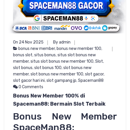
On 24 Nov 2025
By admin
bonus new member
,
bonus new member 100
,
bonus slot
,
situs bonus
,
situs slot bonus new
member
,
situs slot bonus new member 100
,
Slot
,
slot bonus
,
slot bonus 100
,
slot bonus new
member
,
slot bonus new member 100
,
slot gacor
,
slot gacor hari ini
,
slot gampang jp
,
Spaceman88
0 Comments
Bonus New Member 100% di
Spaceman88: Bermain Slot Terbaik
Bonus New Member
SpaceMan88: