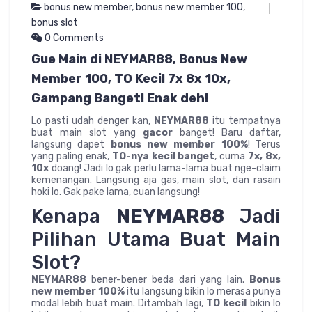
bonus new member
,
bonus new member 100
,
bonus slot
0 Comments
Gue Main di NEYMAR88, Bonus New
Member 100, TO Kecil 7x 8x 10x,
Gampang Banget! Enak deh!
Lo pasti udah denger kan,
NEYMAR88
itu tempatnya
buat main slot yang
gacor
banget! Baru daftar,
langsung dapet
bonus new member 100%
! Terus
yang paling enak,
TO-nya kecil banget
, cuma
7x, 8x,
10x
doang! Jadi lo gak perlu lama-lama buat nge-claim
kemenangan. Langsung aja gas, main slot, dan rasain
hoki lo. Gak pake lama, cuan langsung!
Kenapa
NEYMAR88
Jadi
Pilihan Utama Buat Main
Slot?
NEYMAR88
bener-bener beda dari yang lain.
Bonus
new member 100%
itu langsung bikin lo merasa punya
modal lebih buat main. Ditambah lagi,
TO kecil
bikin lo